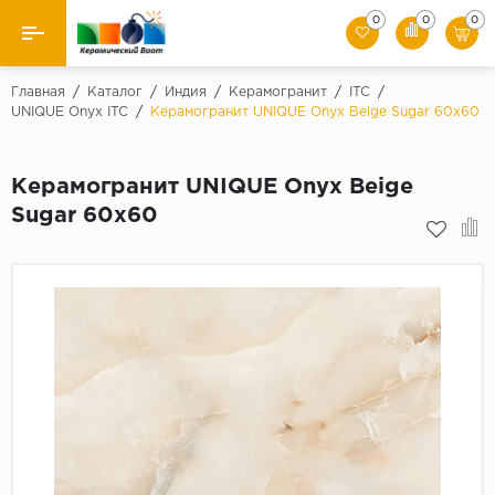
0
0
0
Назад
Главная
/
Каталог
/
Индия
/
Керамогранит
/
ITC
/
UNIQUE Onyx ITC
/
Керамогранит UNIQUE Onyx Beige Sugar 60x60
Производители
Керамогранит UNIQUE Onyx Beige
Керамическая плитка
Sugar 60x60
Керамогранит
Мозаики
Искусственный камень
Клинкер