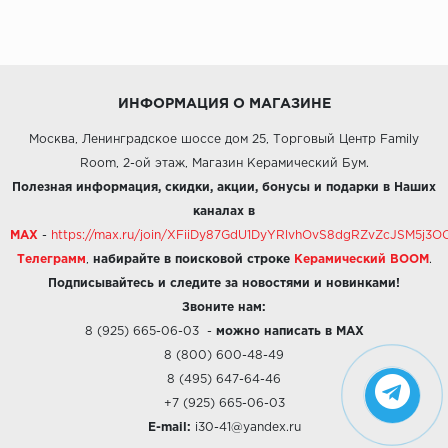
ИНФОРМАЦИЯ О МАГАЗИНЕ
Москва, Ленинградское шоссе дом 25, Торговый Центр Family
Room, 2-ой этаж, Магазин Керамический Бум.
Полезная информация, скидки, акции, бонусы и подарки в Наших
каналах в
MAX
-
https://max.ru/join/XFiiDy87GdU1DyYRlvhOvS8dgRZvZcJSM5j
Телеграмм
,
набирайте в поисковой строке
Керамический BOOM
.
Подписывайтесь и следите за новостями и новинками!
Звоните нам:
8 (925) 665-06-03
-
можно написать в MAX
8 (800) 600-48-49
8 (495) 647-64-46
+7 (925) 665-06-03
E-mail:
i30-41@yandex.ru