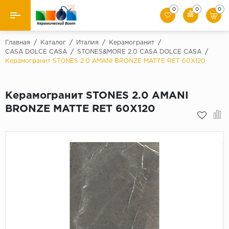
0
0
0
Назад
Главная
/
Каталог
/
Италия
/
Керамогранит
/
CASA DOLCE CASA
/
STONES&MORE 2.0 CASA DOLCE CASA
/
Керамогранит STONES 2.0 AMANI BRONZE MATTE RET 60X120
Производители
Керамическая плитка
Керамогранит STONES 2.0 AMANI
BRONZE MATTE RET 60X120
Керамогранит
Мозаики
Искусственный камень
Клинкер