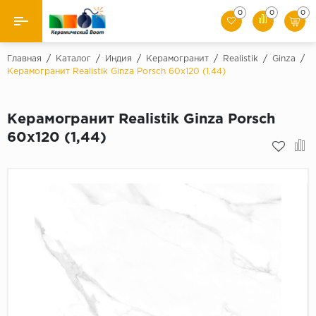
0
0
0
Назад
Главная
/
Каталог
/
Индия
/
Керамогранит
/
Realistik
/
Ginza
/
Керамогранит Realistik Ginza Porsch 60x120 (1,44)
Производители
Керамогранит Realistik Ginza Porsch
Керамическая плитка
60x120 (1,44)
Керамогранит
Мозаики
Искусственный камень
Клинкер