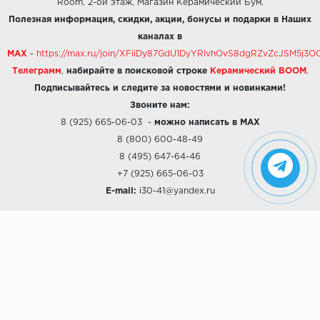
Room, 2-ой этаж, Магазин Керамический Бум.
Полезная информация, скидки, акции, бонусы и подарки в Наших
каналах в
MAX
-
https://max.ru/join/XFiiDy87GdU1DyYRlvhOvS8dgRZvZcJSM5j
Телеграмм
,
набирайте в поисковой строке
Керамический BOOM
.
Подписывайтесь и следите за новостями и новинками!
Звоните нам:
8 (925) 665-06-03
-
можно написать в MAX
8 (800) 600-48-49
8 (495) 647-64-46
+7 (925) 665-06-03
E-mail:
i30-41@yandex.ru
О КОМПАНИИ
Наши дизайны
Хиты продаж
Магазины
О компании
Рассрочки и Кредитование