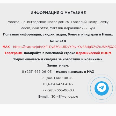
ИНФОРМАЦИЯ О МАГАЗИНЕ
Москва, Ленинградское шоссе дом 25, Торговый Центр Family
Room, 2-ой этаж, Магазин Керамический Бум.
Полезная информация, скидки, акции, бонусы и подарки в Наших
каналах в
MAX
-
https://max.ru/join/XFiiDy87GdU1DyYRlvhOvS8dgRZvZcJSM5j
Телеграмм
,
набирайте в поисковой строке
Керамический BOOM
.
Подписывайтесь и следите за новостями и новинками!
Звоните нам:
8 (925) 665-06-03
-
можно написать в MAX
8 (800) 600-48-49
8 (495) 647-64-46
+7 (925) 665-06-03
E-mail:
i30-41@yandex.ru
О КОМПАНИИ
Наши дизайны