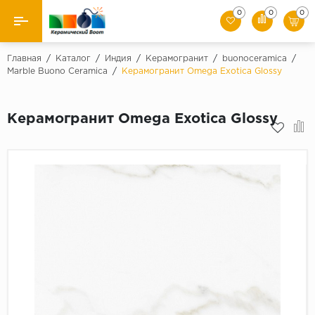
0
0
0
Назад
Главная
/
Каталог
/
Индия
/
Керамогранит
/
buonoceramica
/
Marble Buono Ceramica
/
Керамогранит Omega Exotica Glossy
Производители
Керамогранит Omega Exotica Glossy
Керамическая плитка
Керамогранит
Мозаики
Искусственный камень
Клинкер