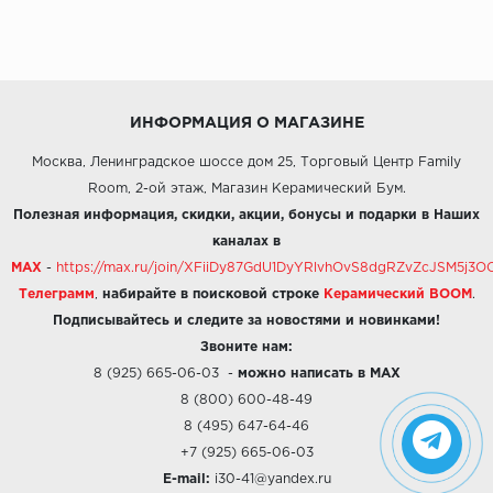
ИНФОРМАЦИЯ О МАГАЗИНЕ
Москва, Ленинградское шоссе дом 25, Торговый Центр Family
Room, 2-ой этаж, Магазин Керамический Бум.
Полезная информация, скидки, акции, бонусы и подарки в Наших
каналах в
MAX
-
https://max.ru/join/XFiiDy87GdU1DyYRlvhOvS8dgRZvZcJSM5j
Телеграмм
,
набирайте в поисковой строке
Керамический BOOM
.
Подписывайтесь и следите за новостями и новинками!
Звоните нам:
8 (925) 665-06-03
-
можно написать в MAX
8 (800) 600-48-49
8 (495) 647-64-46
+7 (925) 665-06-03
E-mail:
i30-41@yandex.ru