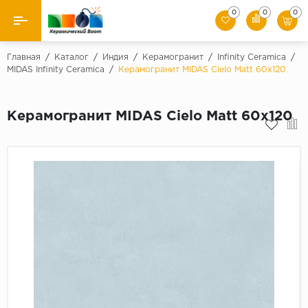
0
0
0
Назад
Главная
/
Каталог
/
Индия
/
Керамогранит
/
Infinity Ceramica
/
MIDAS Infinity Ceramica
/
Керамогранит MIDAS Cielo Matt 60x120
Производители
Керамогранит MIDAS Cielo Matt 60x120
Керамическая плитка
Керамогранит
Мозаики
Искусственный камень
Клинкер