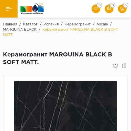
0
0
0
Назад
Главная
/
Каталог
/
Испания
/
Керамогранит
/
Ascale
/
MARQUINA BLACK
/
Керамогранит MARQUINA BLACK B SOFT
MATT.
Производители
Керамическая плитка
Керамогранит MARQUINA BLACK B
SOFT MATT.
Керамогранит
Мозаики
Искусственный камень
Клинкер