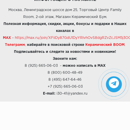
Москва, Ленинградское шоссе дом 25, Торговый Центр Family
Room, 2-ой этаж, Магазин Керамический Бум.
Полезная информация, скидки, акции, бонусы и подарки в Наших
каналах в
MAX
-
https://max.ru/join/XFiiDy87GdU1DyYRlvhOvS8dgRZvZcJSM5j
Телеграмм
,
набирайте в поисковой строке
Керамический BOOM
.
Подписывайтесь и следите за новостями и новинками!
Звоните нам:
8 (925) 665-06-03
-
можно написать в MAX
8 (800) 600-48-49
8 (495) 647-64-46
+7 (925) 665-06-03
E-mail:
i30-41@yandex.ru
О КОМПАНИИ
Наши дизайны
Хиты продаж
Магазины