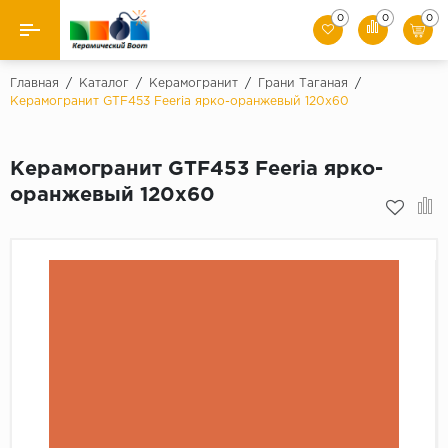
0
0
0
Назад
Главная
/
Каталог
/
Керамогранит
/
Грани Таганая
/
Керамогранит GTF453 Feeria ярко-оранжевый 120х60
Производители
Керамогранит GTF453 Feeria ярко-
Керамическая плитка
оранжевый 120х60
Керамогранит
Мозаики
Искусственный камень
Клинкер