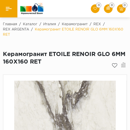
0
0
0
Назад
Главная
/
Каталог
/
Италия
/
Керамогранит
/
REX
/
REX ARGENTA
/
Керамогранит ETOILE RENOIR GLO 6MM 160X160
RET
Производители
Керамическая плитка
Керамогранит ETOILE RENOIR GLO 6MM
160X160 RET
Керамогранит
Мозаики
Искусственный камень
Клинкер