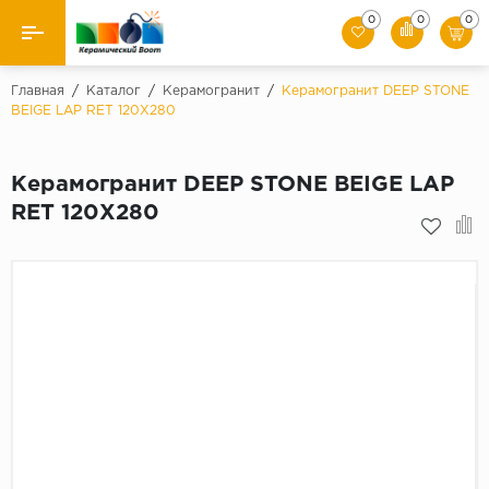
0
0
0
Назад
Главная
/
Каталог
/
Керамогранит
/
Керамогранит DEEP STONE
BEIGE LAP RET 120X280
Производители
Керамогранит DEEP STONE BEIGE LAP
Керамическая плитка
RET 120X280
Керамогранит
Мозаики
Искусственный камень
Клинкер