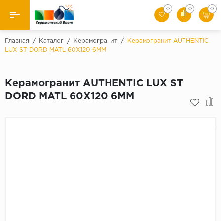
0
0
0
Назад
Главная
/
Каталог
/
Керамогранит
/
Керамогранит AUTHENTIC
LUX ST DORD MATL 60X120 6MM
Производители
Керамогранит AUTHENTIC LUX ST
Керамическая плитка
DORD MATL 60X120 6MM
Керамогранит
Мозаики
Искусственный камень
Клинкер