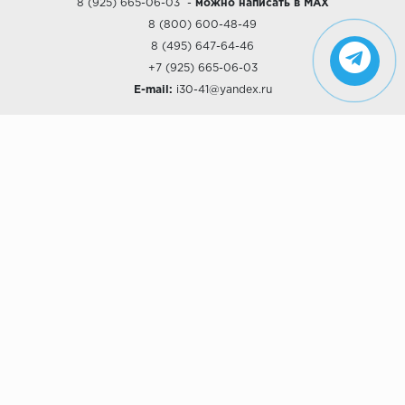
8 (925) 665-06-03
-
можно написать в MAX
8 (800) 600-48-49
8 (495) 647-64-46
+7 (925) 665-06-03
E-mail:
i30-41@yandex.ru
О КОМПАНИИ
Наши дизайны
Хиты продаж
Магазины
О компании
Рассрочки и Кредитование
Политика конфиденциальности
ПОКУПАТЕЛЯМ
Доставка
Самовывоз
Возврат