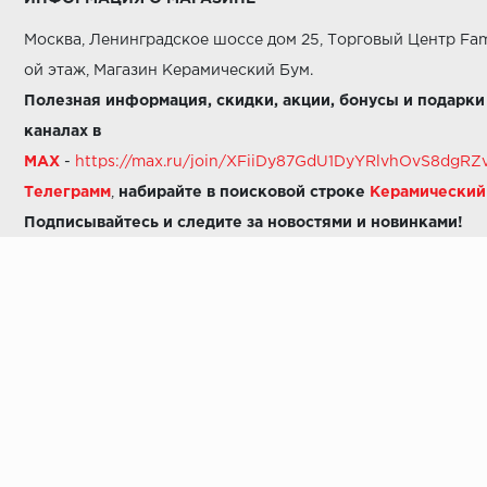
Москва, Ленинградское шоссе дом 25, Торговый Центр Fam
ой этаж, Магазин Керамический Бум.
Полезная информация, скидки, акции, бонусы и подарки
каналах в
MAX
-
https://max.ru/join/XFiiDy87GdU1DyYRlvhOvS8dg
Телеграмм
,
набирайте в поисковой строке
Керамически
Подписывайтесь и следите за новостями и новинками!
Звоните нам:
8 (925) 665-06-03
-
можно написать в MAX
8 (800) 600-48-49
8 (495) 647-64-46
+7 (925) 665-06-03
E-mail:
i30-41@yandex.ru