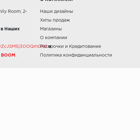
ily Room, 2-
Наши дизайны
Хиты продаж
 в Наших
Магазины
О компании
RZvZcJSM5j3OOQm0X0
Рассрочки и Кредитование
и
й BOOM
.
Политика конфиденциальности