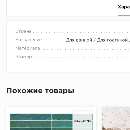
Хара
Страна
Назначение
Для ванной / Для гостиной 
Материала
Размер
Рассрочка беспроцентная: вы не платите за пользо
Высокая вероятность одобрения: до 95%
Быстрое рассмотрение: решение от банка придет в
Подписание договора доступным способом: в магаз
Похожие товары
Одобрение за 1-2 минуты
Срок предоставления кредита от 3 до 36 месяцев С
Достаточно только паспорта