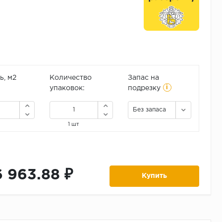
, м2
Количество
Запас на
i
упаковок:
подрезку
Без запаса
1 шт
6 963.88 ₽
Купить