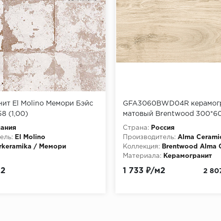
ит El Molino Мемори Бэйс
GFA3060BWD04R керамог
8 (1,00)
матовый Brentwood 300*60
уп/64,8 м в пал)
пания
Страна:
Россия
ель:
El Molino
Производитель:
Alma Cerami
rkeramika / Мемори
Коллекция:
Brentwood Alma 
Материала:
Керамогранит
м2
1 733 ₽/м2
2 80