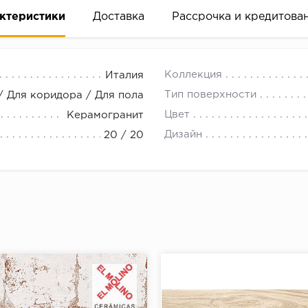
ктеристики
Доставка
Рассрочка и кредитова
Коллекция
Италия
Тип поверхности
/ Для коридора / Для пола
Цвет
Керамогранит
Дизайн
20 / 20
вание деньгами
ам за 2 минуты прямо в форме заявки на той же страни
ине, на встрече с представителем или по СМС
рок предоставления рассрочки от 3 до 10 месяцев