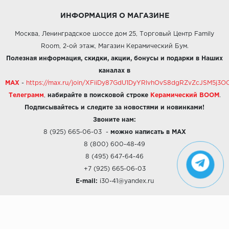
ИНФОРМАЦИЯ О МАГАЗИНЕ
Москва, Ленинградское шоссе дом 25, Торговый Центр Family
Room, 2-ой этаж, Магазин Керамический Бум.
Полезная информация, скидки, акции, бонусы и подарки в Наших
каналах в
MAX
-
https://max.ru/join/XFiiDy87GdU1DyYRlvhOvS8dgRZvZcJSM5j
Телеграмм
,
набирайте в поисковой строке
Керамический BOOM
.
Подписывайтесь и следите за новостями и новинками!
Звоните нам:
8 (925) 665-06-03
-
можно написать в MAX
8 (800) 600-48-49
8 (495) 647-64-46
+7 (925) 665-06-03
E-mail:
i30-41@yandex.ru
О КОМПАНИИ
Наши дизайны