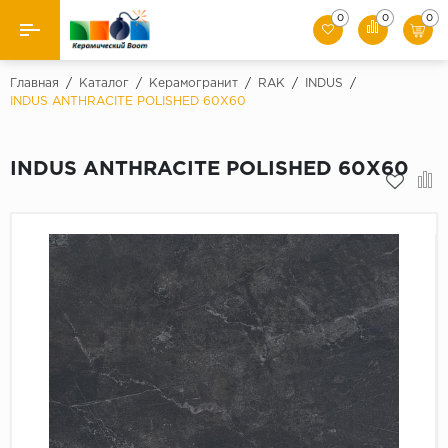
0
0
0
Назад
Главная
/
Каталог
/
Керамогранит
/
RAK
/
INDUS
/
INDUS ANTHRACITE POLISHED 60X60
Производители
INDUS ANTHRACITE POLISHED 60X60
Керамическая плитка
Керамогранит
Мозаики
Искусственный камень
Клинкер