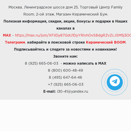
Москва, Ленинградское шоссе дом 25, Торговый Центр Family
Room, 2-ой этаж, Магазин Керамический Бум.
Полезная информация, скидки, акции, бонусы и подарки в Наших
каналах в
MAX
-
https://max.ru/join/XFiiDy87GdU1DyYRlvhOvS8dgRZvZcJSM5j
Телеграмм
,
набирайте в поисковой строке
Керамический BOOM
.
Подписывайтесь и следите за новостями и новинками!
Звоните нам:
8 (925) 665-06-03
-
можно написать в MAX
8 (800) 600-48-49
8 (495) 647-64-46
+7 (925) 665-06-03
E-mail:
i30-41@yandex.ru
О КОМПАНИИ
Наши дизайны
Хиты продаж
Магазины