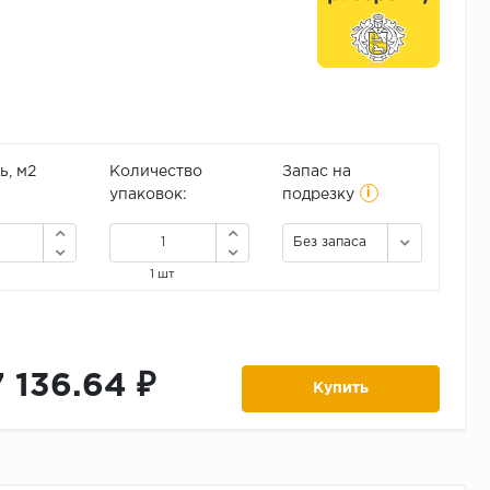
, м2
Количество
Запас на
i
упаковок:
подрезку
Без запаса
1 шт
7 136.64 ₽
Купить