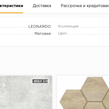
ктеристики
Доставка
Рассрочка и кредитова
Коллекция
LEONARDO
Цвет
Матовая
вание деньгами
ам за 2 минуты прямо в форме заявки на той же страни
ине, на встрече с представителем или по СМС
рок предоставления рассрочки от 3 до 10 месяцев