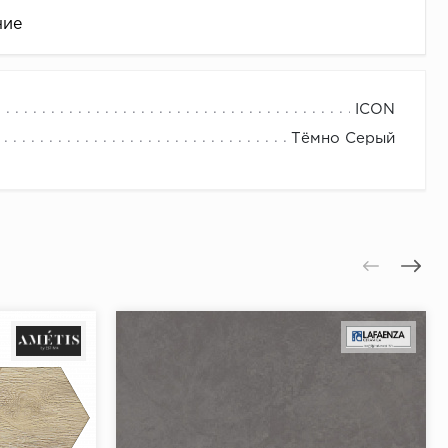
ние
ICON
Тёмно Серый
це