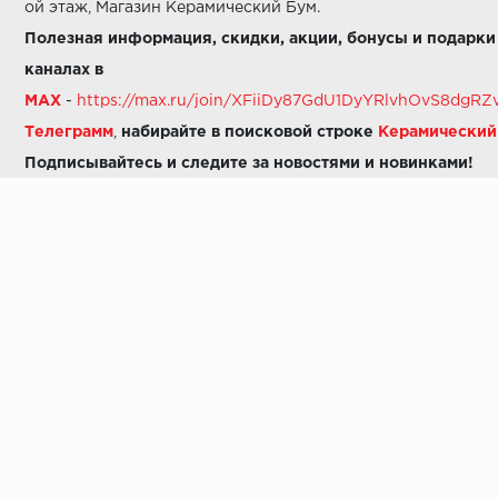
ой этаж, Магазин Керамический Бум.
Полезная информация, скидки, акции, бонусы и подарки
каналах в
MAX
-
https://max.ru/join/XFiiDy87GdU1DyYRlvhOvS8dg
Телеграмм
,
набирайте в поисковой строке
Керамически
Подписывайтесь и следите за новостями и новинками!
Звоните нам:
8 (925) 665-06-03
-
можно написать в MAX
8 (800) 600-48-49
8 (495) 647-64-46
+7 (925) 665-06-03
E-mail:
i30-41@yandex.ru