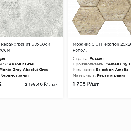
y керамогранит 60x60см
Мозаика SI01 Hexagon 25x2
006M
непол.
дия
Страна:
Россия
ель:
Absolut Gres
Производитель:
™Ametis by 
Monte Grey Absolut Gres
Коллекция:
Selection Ametis
Керамогранит
Материала:
Керамогранит
Особенности:
2
1 705 ₽/шт
2 138.40 ₽
/упак.
http://pixmosaic.ruМозаика