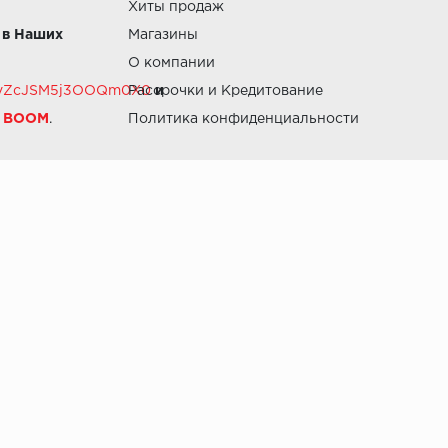
Хиты продаж
 в Наших
Магазины
О компании
RZvZcJSM5j3OOQm0X0
Рассрочки и Кредитование
и
й BOOM
.
Политика конфиденциальности