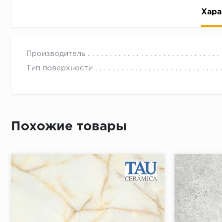
Хара
Производитель
Тип поверхности
Рассрочка беспроцентная: вы не платите за пользо
Высокая вероятность одобрения: до 95%
Похожие товары
Быстрое рассмотрение: решение от банка придет в
Подписание договора доступным способом: в магаз
Одобрение за 1-2 минуты
Срок предоставления кредита от 3 до 36 месяцев С
Достаточно только паспорта