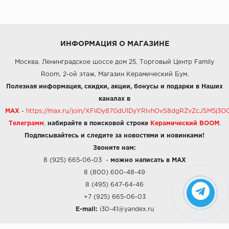
ИНФОРМАЦИЯ О МАГАЗИНЕ
Москва, Ленинградское шоссе дом 25, Торговый Центр Family
Room, 2-ой этаж, Магазин Керамический Бум.
Полезная информация, скидки, акции, бонусы и подарки в Наших
каналах в
MAX
-
https://max.ru/join/XFiiDy87GdU1DyYRlvhOvS8dgRZvZcJSM5j
Телеграмм
,
набирайте в поисковой строке
Керамический BOOM
.
Подписывайтесь и следите за новостями и новинками!
Звоните нам:
8 (925) 665-06-03
-
можно написать в MAX
8 (800) 600-48-49
8 (495) 647-64-46
+7 (925) 665-06-03
E-mail:
i30-41@yandex.ru