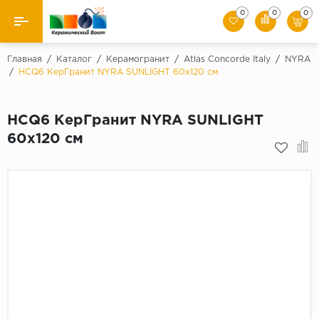
0
0
0
Назад
Главная
/
Каталог
/
Керамогранит
/
Atlas Concorde Italy
/
NYRA
/
HCQ6 КерГранит NYRA SUNLIGHT 60x120 см
Производители
HCQ6 КерГранит NYRA SUNLIGHT
Керамическая плитка
60x120 см
Керамогранит
Мозаики
Искусственный камень
Клинкер