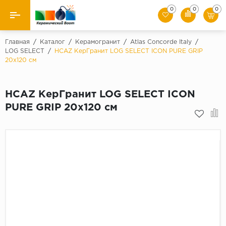
0
0
0
Назад
Главная
/
Каталог
/
Керамогранит
/
Atlas Concorde Italy
/
LOG SELECT
/
HCAZ КерГранит LOG SELECT ICON PURE GRIP
20x120 см
Производители
Керамическая плитка
HCAZ КерГранит LOG SELECT ICON
PURE GRIP 20x120 см
Керамогранит
Мозаики
Искусственный камень
Клинкер