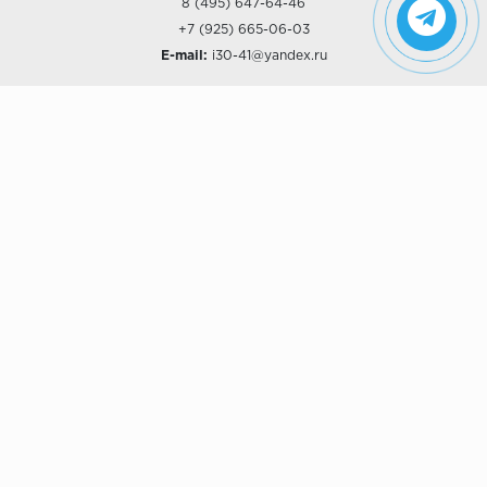
8 (495) 647-64-46
+7 (925) 665-06-03
E-mail:
i30-41@yandex.ru
О КОМПАНИИ
Наши дизайны
Хиты продаж
Магазины
О компании
Рассрочки и Кредитование
Политика конфиденциальности
ПОКУПАТЕЛЯМ
Доставка
Самовывоз
Возврат