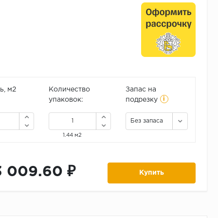
, м2
Количество
Запас на
i
упаковок:
подрезку
Без запаса
1.44 м2
3 009.60 ₽
Купить