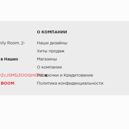
О КОМПАНИИ
ily Room, 2-
Наши дизайны
Хиты продаж
 в Наших
Магазины
О компании
RZvZcJSM5j3OOQm0X0
Рассрочки и Кредитование
и
й BOOM
.
Политика конфиденциальности