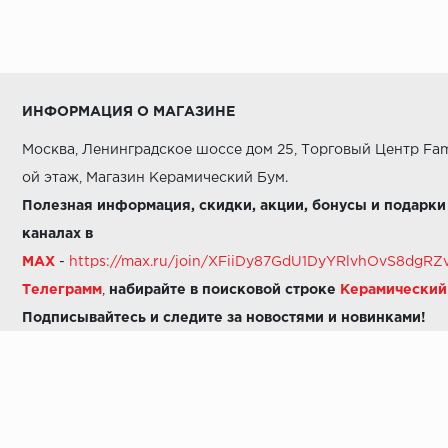
ИНФОРМАЦИЯ О МАГАЗИНЕ
Москва, Ленинградское шоссе дом 25, Торговый Центр Fam
ой этаж, Магазин Керамический Бум.
Полезная информация, скидки, акции, бонусы и подарки
каналах в
MAX
-
https://max.ru/join/XFiiDy87GdU1DyYRlvhOvS8dg
Телеграмм
,
набирайте в поисковой строке
Керамически
Подписывайтесь и следите за новостями и новинками!
Звоните нам:
8 (925) 665-06-03
-
можно написать в MAX
8 (800) 600-48-49
8 (495) 647-64-46