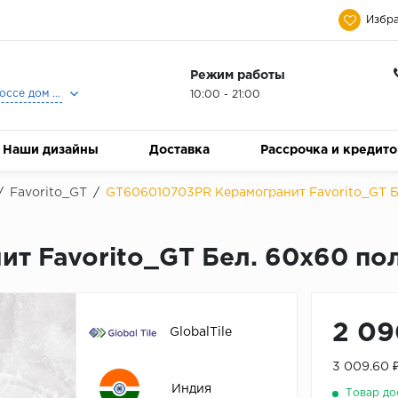
Избра
Режим работы
Москва, Ленинградское шоссе дом 25, Торговый Центр Family Room, 2-ой этаж, Магазин Керамический Бум.
10:00 - 21:00
Наши дизайны
Доставка
Рассрочка и кредит
/
Favorito_GT
/
GT606010703PR Керамогранит Favorito_GT Бе
 Favorito_GT Бел. 60x60 пол
2 09
GlobalTile
3 009.60 
Индия
Товар до