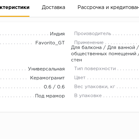
ктеристики
Доставка
Рассрочка и кредитова
Производитель
Индия
Применение
Favorito_GT
Для балкона / Для ванной /
общественных помещений / 
стен
вание деньгами
Тип поверхности
Универсальная
Цвет
Керамогранит
ам за 2 минуты прямо в форме заявки на той же страни
Вес упаковки, кг
0.6 / 0.6
ине, на встрече с представителем или по СМС
В упаковке
Под мрамор
рок предоставления рассрочки от 3 до 10 месяцев