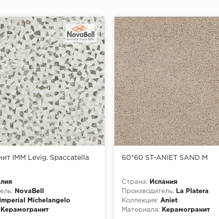
ит IMM Levig. Spaccatella
60*60 ST-ANIET SAND M
алия
Страна:
Испания
ель:
NovaBell
Производитель:
La Platera
Imperial Michelangelo
Коллекция:
Aniet
Керамогранит
Материала:
Керамогранит