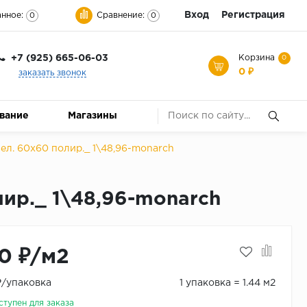
Вход
Регистрация
нное:
Сравнение:
0
0
+7 (925) 665-06-03
Корзина
0
0 ₽
заказать звонок
ование
Магазины
л. 60x60 полир._ 1\48,96-monarch
ир._ 1\48,96-monarch
0 ₽/м2
₽/упаковка
1 упаковка = 1.44 м2
ступен для заказа