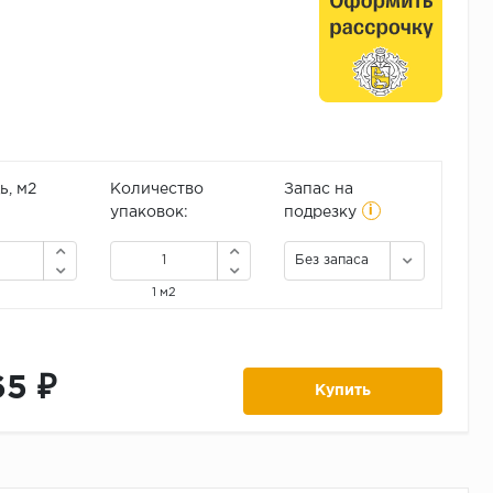
, м2
Количество
Запас на
i
упаковок:
подрезку
Без запаса
1 м2
65 ₽
Купить