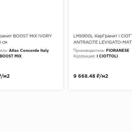
ранит BOOST MIX IVORY
LMS900L КерГранит I CIOT
0 см
ANTRACITE LEVIGATO-MAT
90,6x90,6 см
ель:
Atlas Concorde Italy
Производитель:
FIORANESE
BOOST MIX
Коллекция:
I CIOTTOLI
₽/м2
9 668.48 ₽/м2