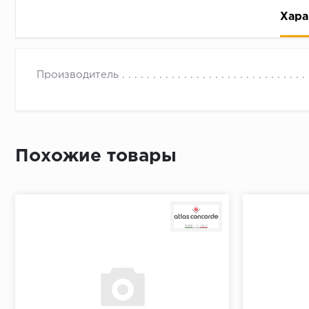
Хара
Производитель
Рассрочка беспроцентная: вы не платите за пользо
Похожие товары
Высокая вероятность одобрения: до 95%
Быстрое рассмотрение: решение от банка придет в
Подписание договора доступным способом: в магаз
Одобрение за 1-2 минуты
Срок предоставления кредита от 3 до 36 месяцев С
Достаточно только паспорта