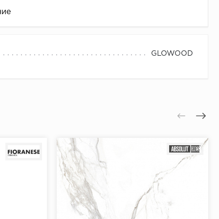
ние
GLOWOOD
це