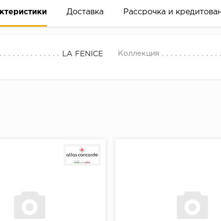
ктеристики
Доставка
Рассрочка и кредитова
Коллекция
LA FENICE
вание деньгами
ам за 2 минуты прямо в форме заявки на той же страни
ине, на встрече с представителем или по СМС
рок предоставления рассрочки от 3 до 10 месяцев