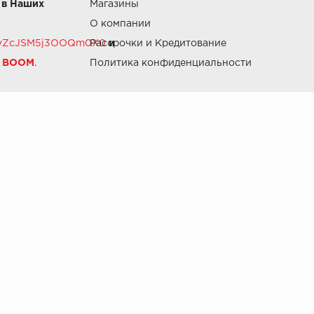
 в Наших
Магазины
О компании
RZvZcJSM5j3OOQm0X0
Рассрочки и Кредитование
и
й BOOM
.
Политика конфиденциальности