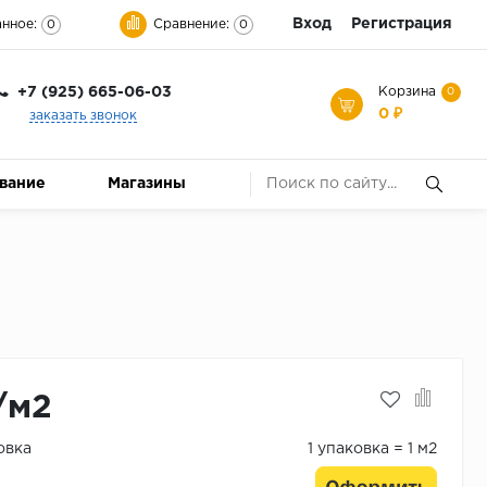
Вход
Регистрация
нное:
Сравнение:
0
0
+7 (925) 665-06-03
Корзина
0
0 ₽
заказать звонок
ование
Магазины
/м2
овка
1 упаковка = 1 м2