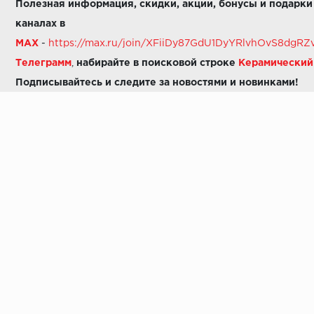
Полезная информация, скидки, акции, бонусы и подарки
каналах в
MAX
-
https://max.ru/join/XFiiDy87GdU1DyYRlvhOvS8dg
Телеграмм
,
набирайте в поисковой строке
Керамически
Подписывайтесь и следите за новостями и новинками!
Звоните нам:
8 (925) 665-06-03
-
можно написать в MAX
8 (800) 600-48-49
8 (495) 647-64-46
+7 (925) 665-06-03
E-mail:
i30-41@yandex.ru