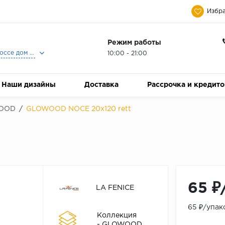
Избра
Режим работы
Москва, Ленинградское шоссе дом 25, Торговый Центр Family Room, 2-ой этаж, Магазин Керамический Бум.
10:00 - 21:00
Наши дизайны
Доставка
Рассрочка и кредит
OOD
/
GLOWOOD NOCE 20x120 rett
65 ₽
LA FENICE
65 ₽/упак
Коллекция
- GLOWOOD