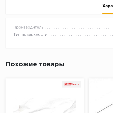
Хара
Производитель
Тип поверхности
Рассрочка беспроцентная: вы не платите за пользо
Высокая вероятность одобрения: до 95%
Похожие товары
Быстрое рассмотрение: решение от банка придет в
Подписание договора доступным способом: в магаз
Одобрение за 1-2 минуты
Срок предоставления кредита от 3 до 36 месяцев С
Достаточно только паспорта