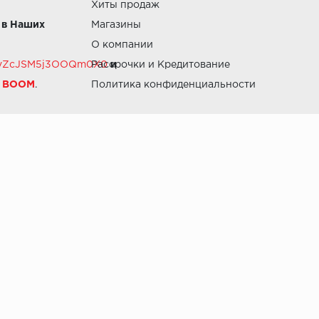
Хиты продаж
 в Наших
Магазины
О компании
RZvZcJSM5j3OOQm0X0
Рассрочки и Кредитование
и
й BOOM
.
Политика конфиденциальности