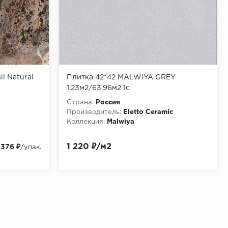
il Natural
Плитка 42*42 MALWIYA GREY
1.23м2/63,96м2 1с
Страна:
Россия
Производитель:
Eletto Ceramic
Коллекция:
Malwiya
 блеск)
1 220 ₽/м2
 376 ₽
/упак.