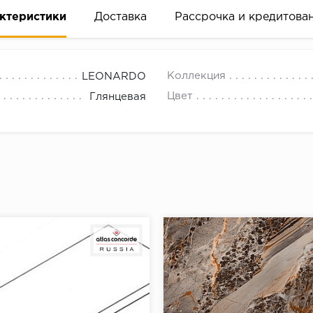
ктеристики
Доставка
Рассрочка и кредитова
Коллекция
LEONARDO
Цвет
Глянцевая
вание деньгами
ам за 2 минуты прямо в форме заявки на той же страни
ине, на встрече с представителем или по СМС
рок предоставления рассрочки от 3 до 10 месяцев