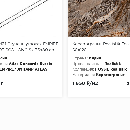
31 Ступень угловая EMPIRE
Керамогранит Realistik Foss
OT SCAL ANG Sx 33x80 см
60х120
сия
Страна:
Индия
ель:
Atlas Concorde Russia
Производитель:
Realistik
EMPIRE/ЭМПАИР ATLAS
Коллекция:
FOSSIL Realistik
Материала:
Керамогранит
Керамогранит
Текстура:
Glossy (глянцевый
шт
1 650 ₽/м2
2