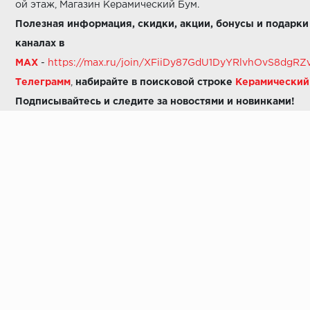
ой этаж, Магазин Керамический Бум.
Полезная информация, скидки, акции, бонусы и подарки
каналах в
MAX
-
https://max.ru/join/XFiiDy87GdU1DyYRlvhOvS8dg
Телеграмм
,
набирайте в поисковой строке
Керамически
Подписывайтесь и следите за новостями и новинками!
Звоните нам:
8 (925) 665-06-03
-
можно написать в MAX
8 (800) 600-48-49
8 (495) 647-64-46
+7 (925) 665-06-03
E-mail:
i30-41@yandex.ru