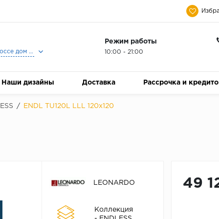
Избра
Режим работы
Москва, Ленинградское шоссе дом 25, Торговый Центр Family Room, 2-ой этаж, Магазин Керамический Бум.
10:00 - 21:00
Наши дизайны
Доставка
Рассрочка и кредит
ESS
/
ENDL TU120L LLL 120x120
49 1
LEONARDO
Коллекция
- ENDLESS