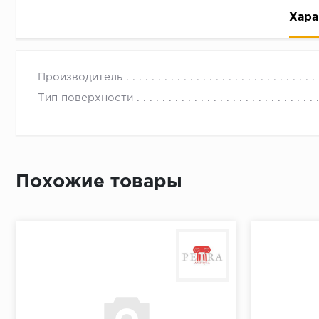
Хара
Производитель
Тип поверхности
Рассрочка беспроцентная: вы не платите за пользо
Высокая вероятность одобрения: до 95%
Похожие товары
Быстрое рассмотрение: решение от банка придет в
Подписание договора доступным способом: в магаз
Одобрение за 1-2 минуты
Срок предоставления кредита от 3 до 36 месяцев С
Достаточно только паспорта