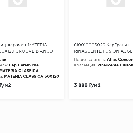
иц. керамич. MATERIA
610010003026 КерГранит
50X120 GROOVE BIANCO
RINASCENTE FUSION AGG
 50x120 (fTP1)
LIGHT GRIP 60x120 см
алия
Производитель:
Atlas Concor
ель:
Fap Ceramiche
Коллекция:
Rinascente Fusio
MATERIA CLASSICA
и:
MATERIA CLASSICA 50X120
ANCO MATT
 ₽/м2
3 898 ₽/м2