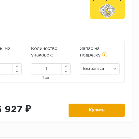
, м2
Количество
Запас на
i
упаковок:
подрезку
Без запаса
1 шт
6 927 ₽
Купить