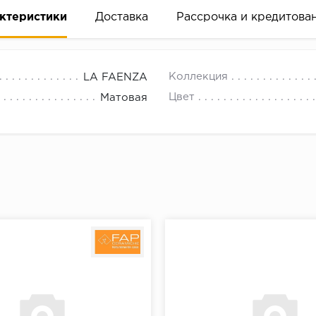
ктеристики
Доставка
Рассрочка и кредитова
Коллекция
LA FAENZA
Цвет
Матовая
вание деньгами
ам за 2 минуты прямо в форме заявки на той же страни
ине, на встрече с представителем или по СМС
рок предоставления рассрочки от 3 до 10 месяцев