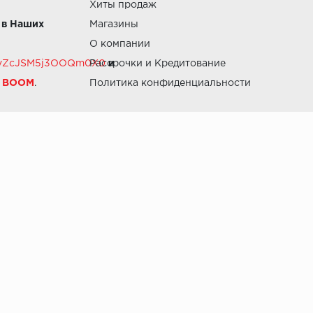
Хиты продаж
 в Наших
Магазины
О компании
RZvZcJSM5j3OOQm0X0
Рассрочки и Кредитование
и
й BOOM
.
Политика конфиденциальности