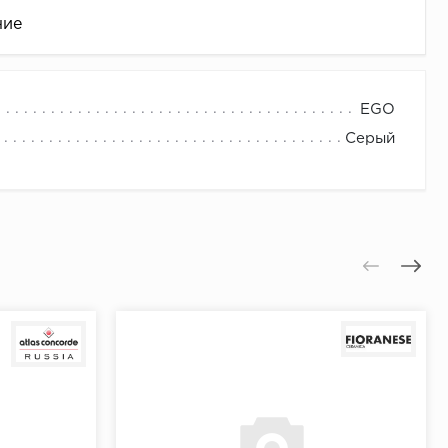
ние
EGO
Серый
це