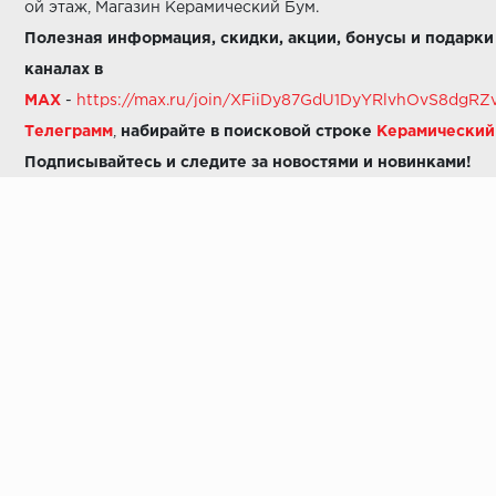
ой этаж, Магазин Керамический Бум.
Полезная информация, скидки, акции, бонусы и подарки
каналах в
MAX
-
https://max.ru/join/XFiiDy87GdU1DyYRlvhOvS8dg
Телеграмм
,
набирайте в поисковой строке
Керамически
Подписывайтесь и следите за новостями и новинками!
Звоните нам:
8 (925) 665-06-03
-
можно написать в MAX
8 (800) 600-48-49
8 (495) 647-64-46
+7 (925) 665-06-03
E-mail:
i30-41@yandex.ru