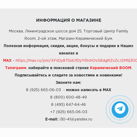
ИНФОРМАЦИЯ О МАГАЗИНЕ
Москва, Ленинградское шоссе дом 25, Торговый Центр Family
Room, 2-ой этаж, Магазин Керамический Бум.
Полезная информация, скидки, акции, бонусы и подарки в Наших
каналах в
MAX
-
https://max.ru/join/XFiiDy87GdU1DyYRlvhOvS8dgRZvZcJSM5j
Телеграмм
,
набирайте в поисковой строке
Керамический BOOM
.
Подписывайтесь и следите за новостями и новинками!
Звоните нам:
8 (925) 665-06-03
-
можно написать в MAX
8 (800) 600-48-49
8 (495) 647-64-46
+7 (925) 665-06-03
E-mail:
i30-41@yandex.ru
О КОМПАНИИ