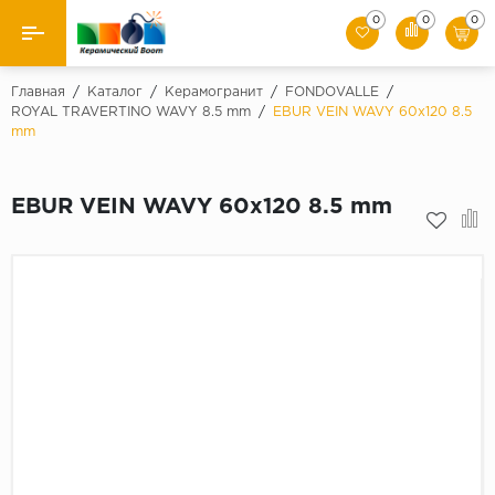
0
0
0
Назад
Главная
/
Каталог
/
Керамогранит
/
FONDOVALLE
/
ROYAL TRAVERTINO WAVY 8.5 mm
/
EBUR VEIN WAVY 60x120 8.5
mm
Производители
Керамическая плитка
EBUR VEIN WAVY 60x120 8.5 mm
Керамогранит
Мозаики
Искусственный камень
Клинкер