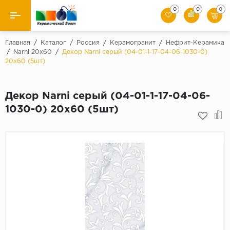
0
0
0
Назад
Главная
/
Каталог
/
Россия
/
Керамогранит
/
Нефрит-Керамика
/
Narni 20x60
/
Декор Narni серый (04-01-1-17-04-06-1030-0)
20х60 (5шт)
Производители
Керамическая плитка
Декор Narni серый (04-01-1-17-04-06-
1030-0) 20х60 (5шт)
Керамогранит
Мозаики
Искусственный камень
Клинкер