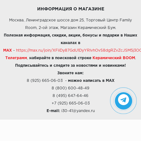
ИНФОРМАЦИЯ О МАГАЗИНЕ
Москва, Ленинградское шоссе дом 25, Торговый Центр Family
Room, 2-ой этаж, Магазин Керамический Бум.
Полезная информация, скидки, акции, бонусы и подарки в Наших
каналах в
MAX
-
https://max.ru/join/XFiiDy87GdU1DyYRlvhOvS8dgRZvZcJSM5j
Телеграмм
,
набирайте в поисковой строке
Керамический BOOM
.
Подписывайтесь и следите за новостями и новинками!
Звоните нам:
8 (925) 665-06-03
-
можно написать в MAX
8 (800) 600-48-49
8 (495) 647-64-46
+7 (925) 665-06-03
E-mail:
i30-41@yandex.ru
О КОМПАНИИ
Наши дизайны