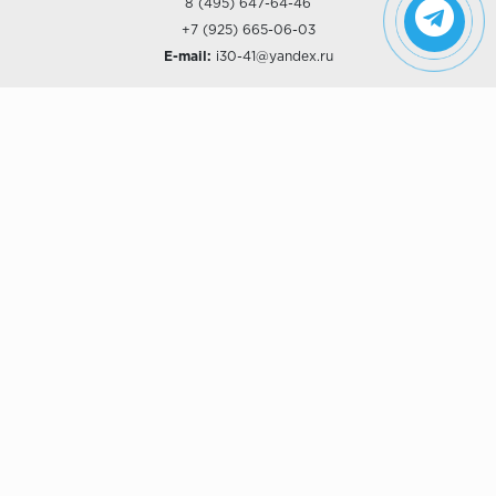
8 (495) 647-64-46
+7 (925) 665-06-03
E-mail:
i30-41@yandex.ru
О КОМПАНИИ
Наши дизайны
Хиты продаж
Магазины
О компании
Рассрочки и Кредитование
Политика конфиденциальности
ПОКУПАТЕЛЯМ
Доставка
Самовывоз
Возврат