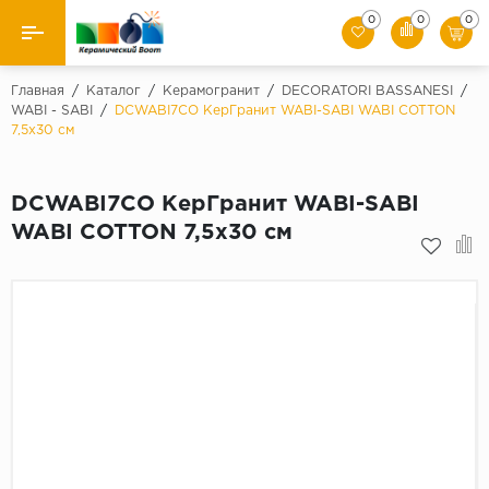
0
0
0
Назад
Главная
/
Каталог
/
Керамогранит
/
DECORATORI BASSANESI
/
WABI - SABI
/
DCWABI7CO КерГранит WABI-SABI WABI COTTON
7,5x30 см
Производители
Керамическая плитка
DCWABI7CO КерГранит WABI-SABI
WABI COTTON 7,5x30 см
Керамогранит
Мозаики
Искусственный камень
Клинкер