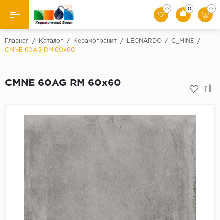
0
0
0
Назад
Главная
/
Каталог
/
Керамогранит
/
LEONARDO
/
C_MINE
/
CMNE 60AG RM 60x60
Производители
CMNE 60AG RM 60x60
Керамическая плитка
Керамогранит
Мозаики
Искусственный камень
Клинкер