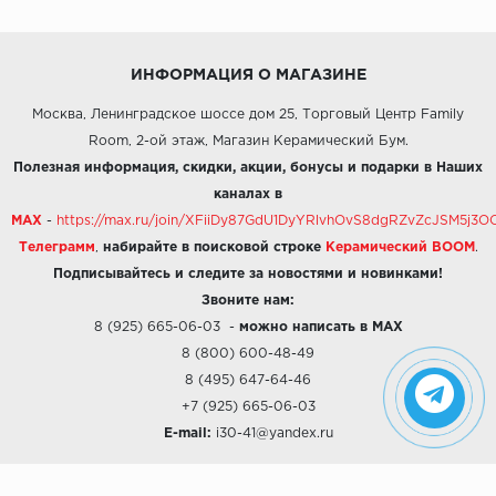
ИНФОРМАЦИЯ О МАГАЗИНЕ
Москва, Ленинградское шоссе дом 25, Торговый Центр Family
Room, 2-ой этаж, Магазин Керамический Бум.
Полезная информация, скидки, акции, бонусы и подарки в Наших
каналах в
MAX
-
https://max.ru/join/XFiiDy87GdU1DyYRlvhOvS8dgRZvZcJSM5j
Телеграмм
,
набирайте в поисковой строке
Керамический BOOM
.
Подписывайтесь и следите за новостями и новинками!
Звоните нам:
8 (925) 665-06-03
-
можно написать в MAX
8 (800) 600-48-49
8 (495) 647-64-46
+7 (925) 665-06-03
E-mail:
i30-41@yandex.ru
О КОМПАНИИ