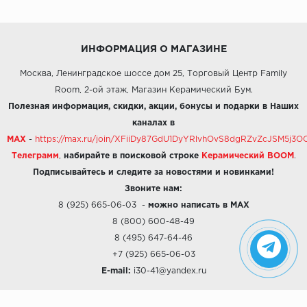
ИНФОРМАЦИЯ О МАГАЗИНЕ
Москва, Ленинградское шоссе дом 25, Торговый Центр Family
Room, 2-ой этаж, Магазин Керамический Бум.
Полезная информация, скидки, акции, бонусы и подарки в Наших
каналах в
MAX
-
https://max.ru/join/XFiiDy87GdU1DyYRlvhOvS8dgRZvZcJSM5j
Телеграмм
,
набирайте в поисковой строке
Керамический BOOM
.
Подписывайтесь и следите за новостями и новинками!
Звоните нам:
8 (925) 665-06-03
-
можно написать в MAX
8 (800) 600-48-49
8 (495) 647-64-46
+7 (925) 665-06-03
E-mail:
i30-41@yandex.ru
О КОМПАНИИ