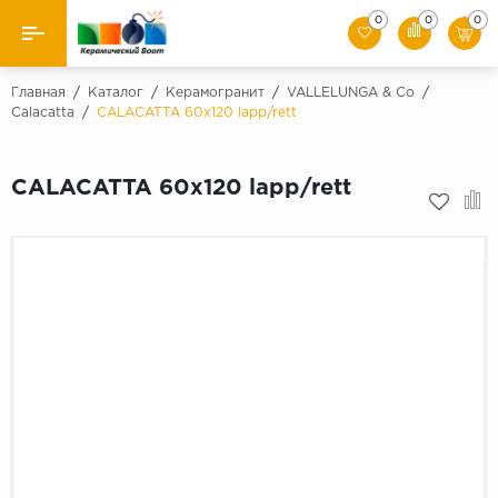
0
0
0
Назад
Главная
/
Каталог
/
Керамогранит
/
VALLELUNGA & Co
/
Calacatta
/
CALACATTA 60x120 lapp/rett
Производители
CALACATTA 60x120 lapp/rett
Керамическая плитка
Керамогранит
Мозаики
Искусственный камень
Клинкер