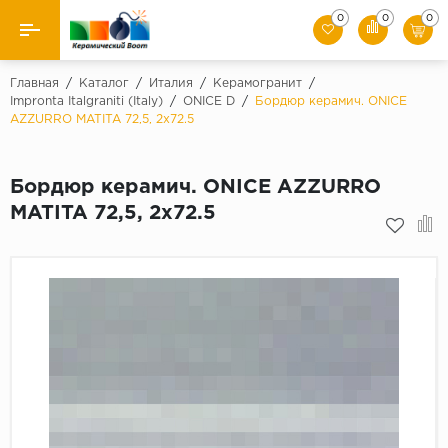
0
0
0
Назад
Главная
/
Каталог
/
Италия
/
Керамогранит
/
Impronta Italgraniti (Italy)
/
ONICE D
/
Бордюр керамич. ONICE
AZZURRO MATITA 72,5, 2x72.5
Производители
Керамическая плитка
Бордюр керамич. ONICE AZZURRO
MATITA 72,5, 2x72.5
Керамогранит
Мозаики
Искусственный камень
Клинкер