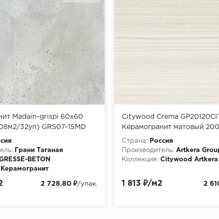
ит Madain-grispi 60x60
Citywood Crema GP20120CI
,08м2/32уп) GRS07-15MD
Керамогранит матовый 200
в уп/51,84 м в пал)
сия
Страна:
Россия
ель:
Грани Таганая
Производитель:
Artkera Grou
GRESSE-BETON
Коллекция:
Citywood Artkera
Керамогранит
2
1 813 ₽/м2
2 728.80 ₽
2 61
/упак.