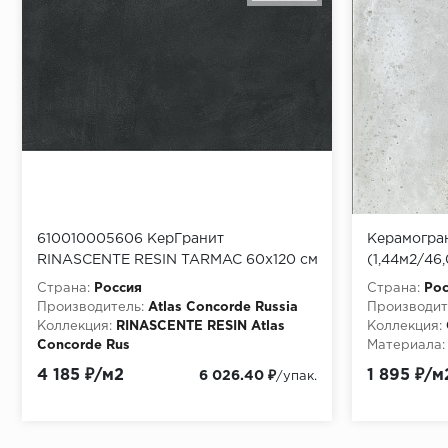
610010005606 КерГранит
Керамогран
RINASCENTE RESIN TARMAC 60x120 см
(1,44м2/46
Страна:
Россия
Страна:
Рос
Производитель:
Atlas Concorde Russia
Производит
Коллекция:
RINASCENTE RESIN Atlas
Коллекция:
Concorde Rus
Материала:
Материала:
Керамогранит
4 185 ₽/м2
1 895 ₽/м
6 026.40 ₽
/упак.