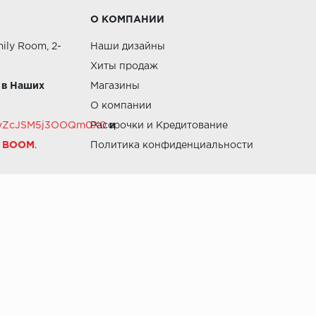
О КОМПАНИИ
ily Room, 2-
Наши дизайны
Хиты продаж
 в Наших
Магазины
О компании
RZvZcJSM5j3OOQm0X0
Рассрочки и Кредитование
и
й BOOM
.
Политика конфиденциальности