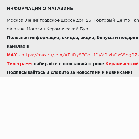
ИНФОРМАЦИЯ О МАГАЗИНЕ
Москва, Ленинградское шоссе дом 25, Торговый Центр Fam
ой этаж, Магазин Керамический Бум.
Полезная информация, скидки, акции, бонусы и подарки
каналах в
MAX
-
https://max.ru/join/XFiiDy87GdU1DyYRlvhOvS8dg
Телеграмм
,
набирайте в поисковой строке
Керамически
Подписывайтесь и следите за новостями и новинками!
Звоните нам:
8 (925) 665-06-03
-
можно написать в MAX
8 (800) 600-48-49
8 (495) 647-64-46
+7 (925) 665-06-03
E-mail:
i30-41@yandex.ru