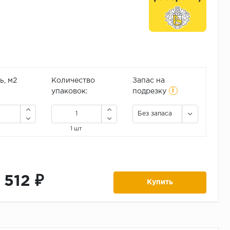
, м2
Количество
Запас на
i
упаковок:
подрезку
Без запаса
1 шт
 512 ₽
Купить