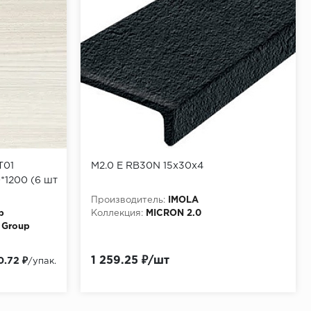
T01
M2.0 E RB30N 15x30x4
*1200 (6 шт
Производитель:
IMOLA
p
Коллекция:
MICRON 2.0
 Group
1 259.25 ₽/шт
0.72 ₽
/упак.