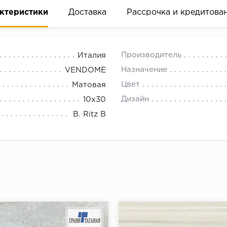
ктеристики
Доставка
Рассрочка и кредитова
Производитель
Италия
Назначение
VENDOME
Цвет
Матовая
Дизайн
10x30
вание деньгами
B. Ritz B
ам за 2 минуты прямо в форме заявки на той же страни
ине, на встрече с представителем или по СМС
рок предоставления рассрочки от 3 до 10 месяцев