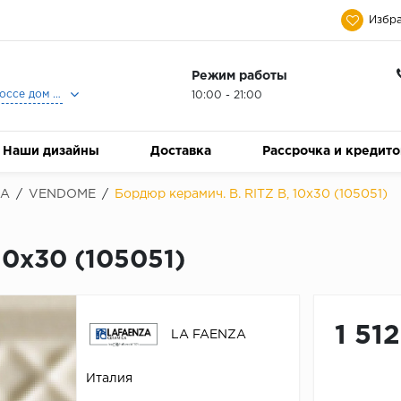
Избра
Режим работы
Москва, Ленинградское шоссе дом 25, Торговый Центр Family Room, 2-ой этаж, Магазин Керамический Бум.
10:00 - 21:00
Наши дизайны
Доставка
Рассрочка и кредит
ZA
/
VENDOME
/
Бордюр керамич. B. RITZ B, 10x30 (105051)
10x30 (105051)
1 51
LA FAENZA
Италия