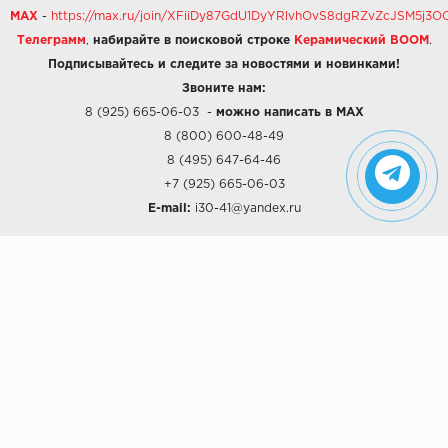
MAX
-
https://max.ru/join/XFiiDy87GdU1DyYRlvhOvS8dgRZvZcJSM5j
Телеграмм
,
набирайте в поисковой строке
Керамический BOOM
.
Подписывайтесь и следите за новостями и новинками!
Звоните нам:
8 (925) 665-06-03
-
можно написать в MAX
8 (800) 600-48-49
8 (495) 647-64-46
+7 (925) 665-06-03
E-mail:
i30-41@yandex.ru
О КОМПАНИИ
Наши дизайны
Хиты продаж
Магазины
О компании
Рассрочки и Кредитование
Политика конфиденциальности
ПОКУПАТЕЛЯМ