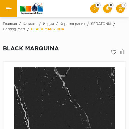
0
0
0
Назад
Главная
/
Каталог
/
Индия
/
Керамогранит
/
SERATONIA
/
Carving-Matt
/
BLACK MARQUINA
Производители
BLACK MARQUINA
Керамическая плитка
Керамогранит
Мозаики
Искусственный камень
Клинкер