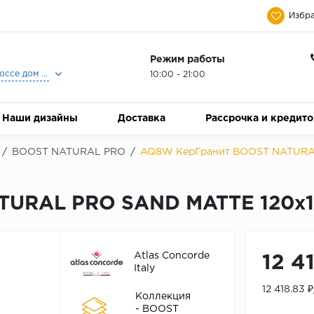
Избра
Режим работы
Москва, Ленинградское шоссе дом 25, Торговый Центр Family Room, 2-ой этаж, Магазин Керамический Бум.
10:00 - 21:00
Наши дизайны
Доставка
Рассрочка и кредит
/
BOOST NATURAL PRO
/
AQ8W КерГранит BOOST NATURAL
URAL PRO SAND MATTE 120x1
Atlas Concorde
12 4
Italy
12 418.83 
Коллекция
- BOOST