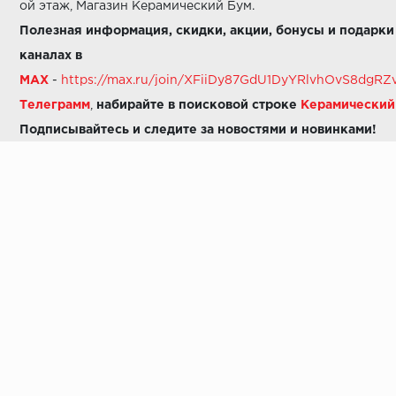
ой этаж, Магазин Керамический Бум.
Полезная информация, скидки, акции, бонусы и подарки
каналах в
MAX
-
https://max.ru/join/XFiiDy87GdU1DyYRlvhOvS8dg
Телеграмм
,
набирайте в поисковой строке
Керамически
Подписывайтесь и следите за новостями и новинками!
Звоните нам:
8 (925) 665-06-03
-
можно написать в MAX
8 (800) 600-48-49
8 (495) 647-64-46
+7 (925) 665-06-03
E-mail:
i30-41@yandex.ru