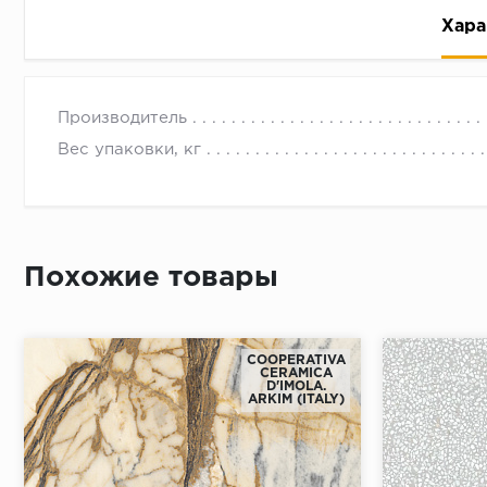
Хара
Производитель
Вес упаковки, кг
Рассрочка беспроцентная: вы не платите за пользо
Высокая вероятность одобрения: до 95%
Похожие товары
Быстрое рассмотрение: решение от банка придет в
Подписание договора доступным способом: в магаз
COOPERATIVA
Одобрение за 1-2 минуты
CERAMICA
D'IMOLA.
Срок предоставления кредита от 3 до 36 месяцев С
ARKIM (ITALY)
Достаточно только паспорта