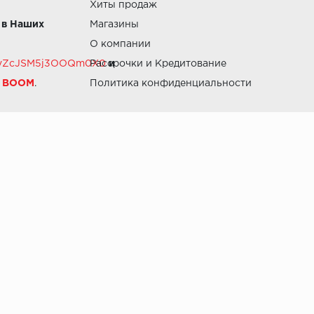
Хиты продаж
 в Наших
Магазины
О компании
RZvZcJSM5j3OOQm0X0
Рассрочки и Кредитование
и
й BOOM
.
Политика конфиденциальности