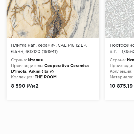
Плитка нап. керамич. CAL PI6 12 LP,
Портофино 
6.5мм, 60x120 (191941)
шт. = 1,05м
Страна:
Италия
Страна:
Ис
Производитель:
Cooperativa Ceramica
Производит
D'Imola. Arkim (Italy)
Коллекция:
Коллекция:
THE ROOM
Материала:
Особенности:
CAL PI6 12 LP
8 590 ₽/м2
10 875.19