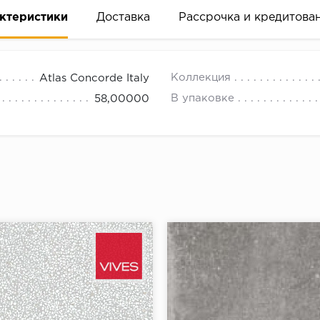
ктеристики
Доставка
Рассрочка и кредитова
Коллекция
Atlas Concorde Italy
В упаковке
58,00000
вание деньгами
ам за 2 минуты прямо в форме заявки на той же страни
ине, на встрече с представителем или по СМС
рок предоставления рассрочки от 3 до 10 месяцев