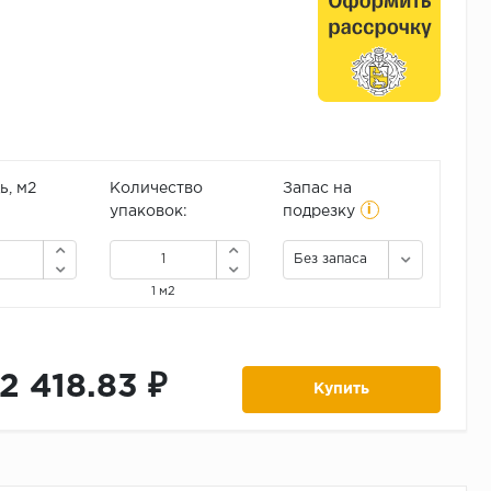
, м2
Количество
Запас на
i
упаковок:
подрезку
Без запаса
1 м2
12 418.83 ₽
Купить