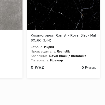
Керамогранит Realistik Royal Black Mat
60x60 (1,44)
Страна:
Индия
Производитель:
Realistik
Коллекция:
Royal Black / rkeramika
Материала:
Мрамор
Текстура:
гладкая
0 ₽/м2
0 ₽
/упак.