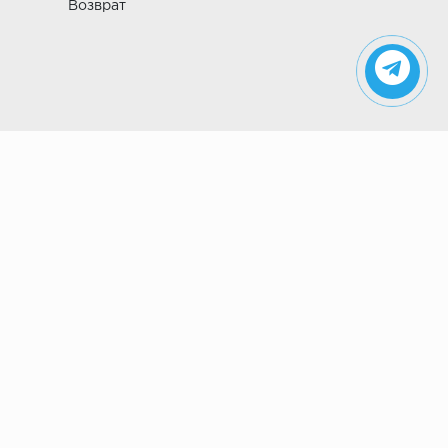
Возврат
Указанные на сайте цены не являются
публичной офертой (ст. 435 ГК РФ). Стоимость и
наличие товара просьба уточнить в магазине.