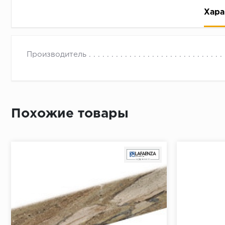
Хара
Производитель
Рассрочка беспроцентная: вы не платите за пользо
Похожие товары
Высокая вероятность одобрения: до 95%
Быстрое рассмотрение: решение от банка придет в
Подписание договора доступным способом: в магаз
Одобрение за 1-2 минуты
Срок предоставления кредита от 3 до 36 месяцев С
Достаточно только паспорта