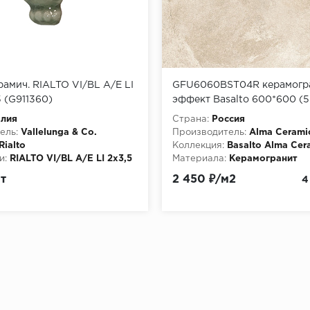
рамич. RIALTO VI/BL A/E LI
GFU6060BST04R керамогра
5 (G911360)
эффект Basalto 600*600 (5
м в пал)
алия
Страна:
Россия
ель:
Vallelunga & Co.
Производитель:
Alma Cerami
Rialto
Коллекция:
Basalto Alma Cer
и:
RIALTO VI/BL A/E LI 2x3,5
Материала:
Керамогранит
т
2 450 ₽/м2
4