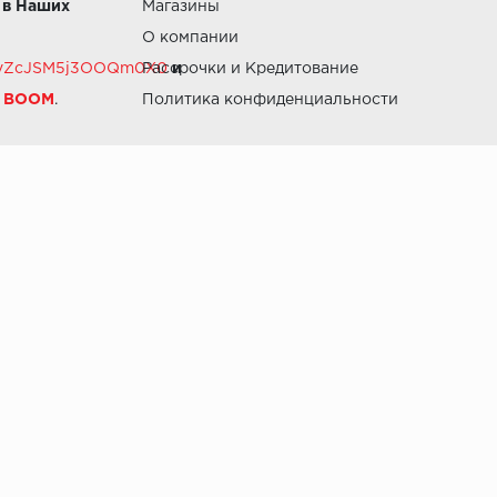
 в Наших
Магазины
О компании
RZvZcJSM5j3OOQm0X0
Рассрочки и Кредитование
и
й BOOM
.
Политика конфиденциальности