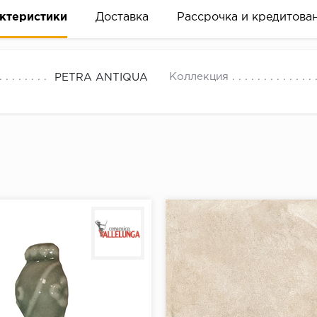
ктеристики
Доставка
Рассрочка и кредитова
Коллекция
PETRA ANTIQUA
вание деньгами
ам за 2 минуты прямо в форме заявки на той же страни
ине, на встрече с представителем или по СМС
рок предоставления рассрочки от 3 до 10 месяцев