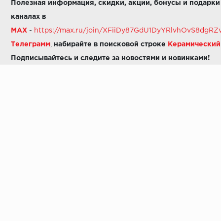
Полезная информация, скидки, акции, бонусы и подарки
каналах в
MAX
-
https://max.ru/join/XFiiDy87GdU1DyYRlvhOvS8dg
Телеграмм
,
набирайте в поисковой строке
Керамически
Подписывайтесь и следите за новостями и новинками!
Звоните нам:
8 (925) 665-06-03
-
можно написать в MAX
8 (800) 600-48-49
8 (495) 647-64-46
+7 (925) 665-06-03
E-mail:
i30-41@yandex.ru