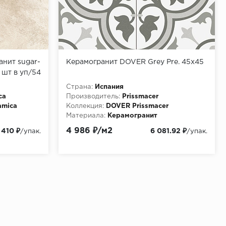
нит sugar-
Керамогранит DOVER Grey Pre. 45x45
 шт в уп/54
Страна:
Испания
ca
Производитель:
Prissmacer
amica
Коллекция:
DOVER Prissmacer
Материала:
Керамогранит
4 986 ₽/м2
 410 ₽
6 081.92 ₽
/упак.
/упак.