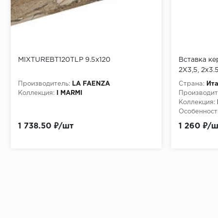
MIXTUREBT120TLP 9.5x120
Вставка ке
2X3,5, 2x3.
Производитель:
LA FAENZA
Страна:
Ит
Коллекция:
I MARMI
Производит
Коллекция:
Особенност
1 738.50 ₽/шт
1 260 ₽/ш