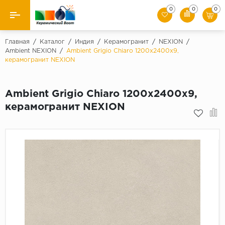
0
0
0
Назад
Главная
/
Каталог
/
Индия
/
Керамогранит
/
NEXION
/
Ambient NEXION
/
Ambient Grigio Chiaro 1200х2400х9,
керамогранит NEXION
Производители
Керамическая плитка
Ambient Grigio Chiaro 1200х2400х9,
керамогранит NEXION
Керамогранит
Мозаики
Искусственный камень
Клинкер