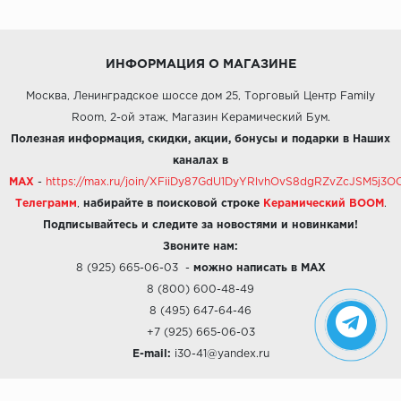
ИНФОРМАЦИЯ О МАГАЗИНЕ
Москва, Ленинградское шоссе дом 25, Торговый Центр Family
Room, 2-ой этаж, Магазин Керамический Бум.
Полезная информация, скидки, акции, бонусы и подарки в Наших
каналах в
MAX
-
https://max.ru/join/XFiiDy87GdU1DyYRlvhOvS8dgRZvZcJSM5j
Телеграмм
,
набирайте в поисковой строке
Керамический BOOM
.
Подписывайтесь и следите за новостями и новинками!
Звоните нам:
8 (925) 665-06-03
-
можно написать в MAX
8 (800) 600-48-49
8 (495) 647-64-46
+7 (925) 665-06-03
E-mail:
i30-41@yandex.ru
О КОМПАНИИ