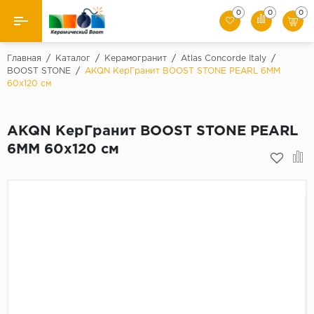
0
0
0
Назад
Главная
/
Каталог
/
Керамогранит
/
Atlas Concorde Italy
/
BOOST STONE
/
AKQN КерГранит BOOST STONE PEARL 6MM
60x120 см
Производители
Керамическая плитка
AKQN КерГранит BOOST STONE PEARL
6MM 60x120 см
Керамогранит
Мозаики
Искусственный камень
Клинкер