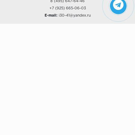
8 (495) 647-64-46
+7 (925) 665-06-03
E-mail:
i30-41@yandex.ru
О КОМПАНИИ
Наши дизайны
Хиты продаж
Магазины
О компании
Рассрочки и Кредитование
Политика конфиденциальности
ПОКУПАТЕЛЯМ
Доставка
Самовывоз
Возврат