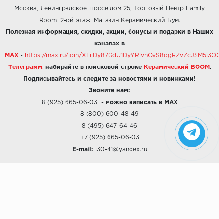
Москва, Ленинградское шоссе дом 25, Торговый Центр Family
Room, 2-ой этаж, Магазин Керамический Бум.
Полезная информация, скидки, акции, бонусы и подарки в Наших
каналах в
MAX
-
https://max.ru/join/XFiiDy87GdU1DyYRlvhOvS8dgRZvZcJSM5j
Телеграмм
,
набирайте в поисковой строке
Керамический BOOM
.
Подписывайтесь и следите за новостями и новинками!
Звоните нам:
8 (925) 665-06-03
-
можно написать в MAX
8 (800) 600-48-49
8 (495) 647-64-46
+7 (925) 665-06-03
E-mail:
i30-41@yandex.ru
О КОМПАНИИ
Наши дизайны
Хиты продаж
Магазины