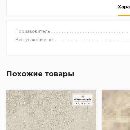
Хара
Производитель
Вес упаковки, кг
Рассрочка беспроцентная: вы не платите за пользо
Высокая вероятность одобрения: до 95%
Похожие товары
Быстрое рассмотрение: решение от банка придет в
Подписание договора доступным способом: в магаз
Одобрение за 1-2 минуты
Срок предоставления кредита от 3 до 36 месяцев С
Достаточно только паспорта