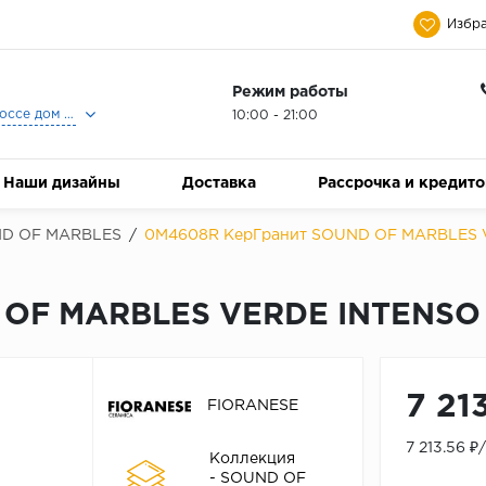
Избра
Режим работы
Москва, Ленинградское шоссе дом 25, Торговый Центр Family Room, 2-ой этаж, Магазин Керамический Бум.
10:00 - 21:00
Наши дизайны
Доставка
Рассрочка и кредит
D OF MARBLES
/
0M4608R КерГранит SOUND OF MARBLES 
OF MARBLES VERDE INTENSO 
7 21
FIORANESE
7 213.56 ₽
Коллекция
- SOUND OF