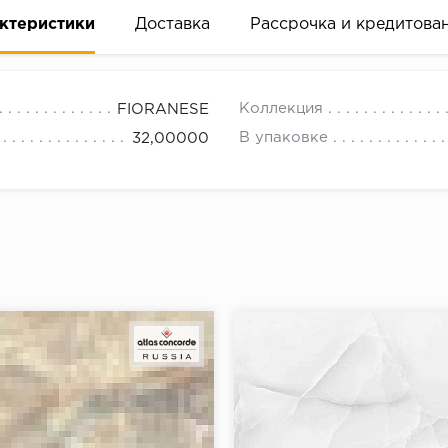
ктеристики
Доставка
Рассрочка и кредитова
Коллекция
FIORANESE
В упаковке
32,00000
вание деньгами
ам за 2 минуты прямо в форме заявки на той же страни
ине, на встрече с представителем или по СМС
рок предоставления рассрочки от 3 до 10 месяцев