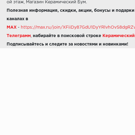
ой этаж, Магазин Керамический Бум.
Полезная информация, скидки, акции, бонусы и подарки
каналах в
MAX
-
https://max.ru/join/XFiiDy87GdU1DyYRlvhOvS8dg
Телеграмм
,
набирайте в поисковой строке
Керамически
Подписывайтесь и следите за новостями и новинками!
Звоните нам:
8 (925) 665-06-03
-
можно написать в MAX
8 (800) 600-48-49
8 (495) 647-64-46
+7 (925) 665-06-03
E-mail:
i30-41@yandex.ru