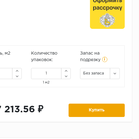
, м2
Количество
Запас на
i
упаковок:
подрезку
Без запаса
1 м2
7 213.56 ₽
Купить