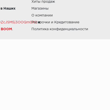
Хиты продаж
 в Наших
Магазины
О компании
RZvZcJSM5j3OOQm0X0
Рассрочки и Кредитование
и
й BOOM
.
Политика конфиденциальности