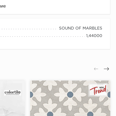
ние
SOUND OF MARBLES
1,44000
це