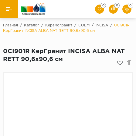
0
0
0
Назад
Главная
/
Каталог
/
Керамогранит
/
COEM
/
INCISA
/
0CI901R
КерГранит INCISA ALBA NAT RETT 90,6x90,6 см
Производители
0CI901R КерГранит INCISA ALBA NAT
Керамическая плитка
RETT 90,6x90,6 см
Керамогранит
Мозаики
Искусственный камень
Клинкер