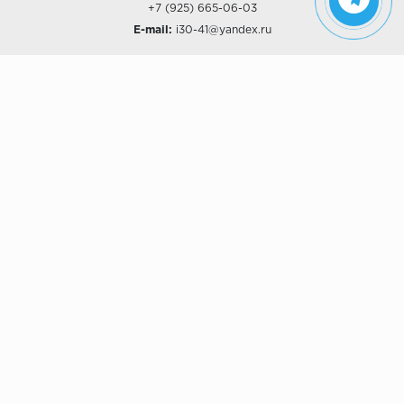
+7 (925) 665-06-03
E-mail:
i30-41@yandex.ru
О КОМПАНИИ
Наши дизайны
Хиты продаж
Магазины
О компании
Рассрочки и Кредитование
Политика конфиденциальности
ПОКУПАТЕЛЯМ
Доставка
Самовывоз
Возврат