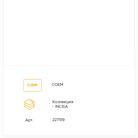
COEM
COEM
Коллекция
- INCISA
227519
Арт.