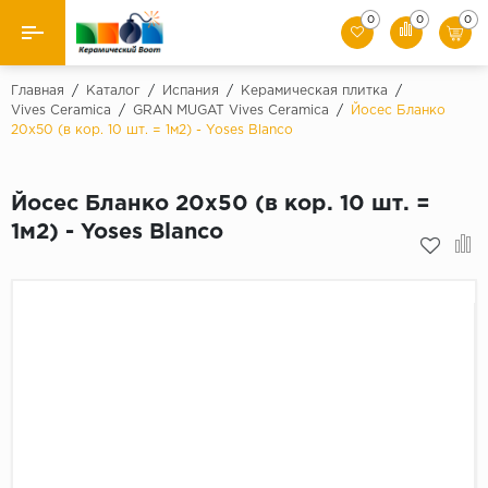
0
0
0
Назад
Главная
/
Каталог
/
Испания
/
Керамическая плитка
/
Vives Ceramica
/
GRAN MUGAT Vives Ceramica
/
Йосес Бланко
20x50 (в кор. 10 шт. = 1м2) - Yoses Blanco
Производители
Керамическая плитка
Йосес Бланко 20x50 (в кор. 10 шт. =
1м2) - Yoses Blanco
Керамогранит
Мозаики
Искусственный камень
Клинкер