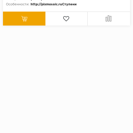
Особенности:
http://pixmosaic.ruСтупени