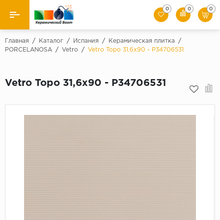
0
0
0
Назад
Главная
/
Каталог
/
Испания
/
Керамическая плитка
/
PORCELANOSA
/
Vetro
/
Vetro Topo 31,6x90 - P34706531
Производители
Vetro Topo 31,6x90 - P34706531
Керамическая плитка
Керамогранит
Мозаики
Искусственный камень
Клинкер