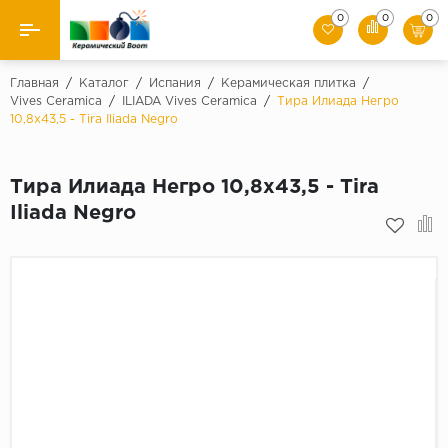
0
0
0
Назад
Главная
/
Каталог
/
Испания
/
Керамическая плитка
/
Vives Ceramica
/
ILIADA Vives Ceramica
/
Тира Илиада Негро
10,8х43,5 - Tira Iliada Negro
Производители
Керамическая плитка
Тира Илиада Негро 10,8х43,5 - Tira
Iliada Negro
Керамогранит
Мозаики
Искусственный камень
Клинкер