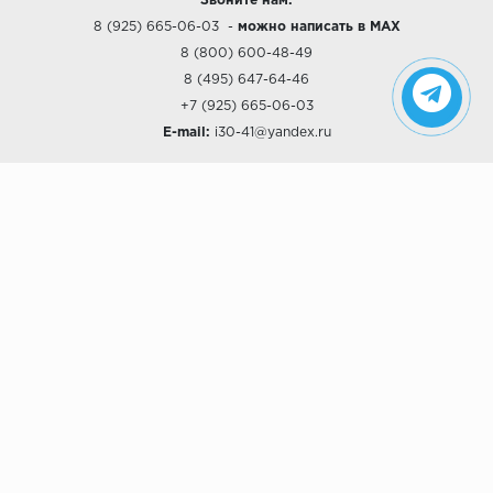
Звоните нам:
8 (925) 665-06-03
-
можно написать в MAX
8 (800) 600-48-49
8 (495) 647-64-46
+7 (925) 665-06-03
E-mail:
i30-41@yandex.ru
О КОМПАНИИ
Наши дизайны
Хиты продаж
Магазины
О компании
Рассрочки и Кредитование
Политика конфиденциальности
ПОКУПАТЕЛЯМ
Доставка
Самовывоз
Возврат