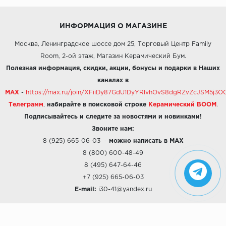
ИНФОРМАЦИЯ О МАГАЗИНЕ
Москва, Ленинградское шоссе дом 25, Торговый Центр Family
Room, 2-ой этаж, Магазин Керамический Бум.
Полезная информация, скидки, акции, бонусы и подарки в Наших
каналах в
MAX
-
https://max.ru/join/XFiiDy87GdU1DyYRlvhOvS8dgRZvZcJSM5j
Телеграмм
,
набирайте в поисковой строке
Керамический BOOM
.
Подписывайтесь и следите за новостями и новинками!
Звоните нам:
8 (925) 665-06-03
-
можно написать в MAX
8 (800) 600-48-49
8 (495) 647-64-46
+7 (925) 665-06-03
E-mail:
i30-41@yandex.ru
О КОМПАНИИ