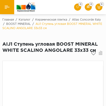
0
0
0
Назад
Главная
/
Каталог
/
Керамическая плитка
/
Atlas Concorde Italy
/
BOOST MINERAL
/
AIJ1 Ступень угловая BOOST MINERAL WHITE
SCALINO ANGOLARE 33x33 см
Производители
Керамическая плитка
AIJ1 Ступень угловая BOOST MINERAL
WHITE SCALINO ANGOLARE 33x33 см
Керамогранит
Мозаики
Искусственный камень
Клинкер