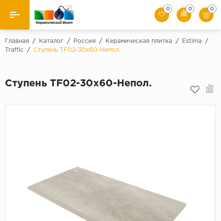
0
0
0
Назад
Главная
/
Каталог
/
Россия
/
Керамическая плитка
/
Estima
/
Traffic
/
Ступень TF02-30x60-Непол.
Производители
Ступень TF02-30x60-Непол.
Керамическая плитка
Керамогранит
Мозаики
Искусственный камень
Клинкер