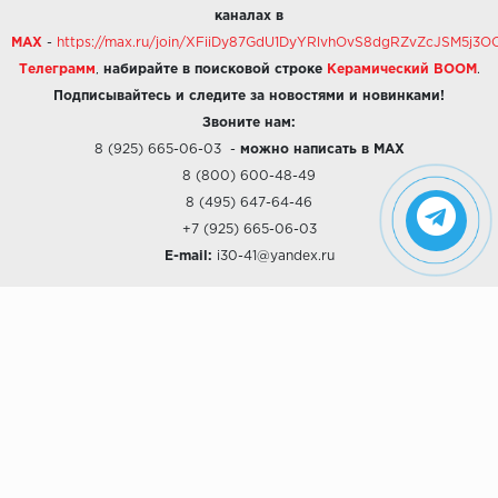
каналах в
MAX
-
https://max.ru/join/XFiiDy87GdU1DyYRlvhOvS8dgRZvZcJSM5j
Телеграмм
,
набирайте в поисковой строке
Керамический BOOM
.
Подписывайтесь и следите за новостями и новинками!
Звоните нам:
8 (925) 665-06-03
-
можно написать в MAX
8 (800) 600-48-49
8 (495) 647-64-46
+7 (925) 665-06-03
E-mail:
i30-41@yandex.ru
О КОМПАНИИ
Наши дизайны
Хиты продаж
Магазины
О компании
Рассрочки и Кредитование
Политика конфиденциальности