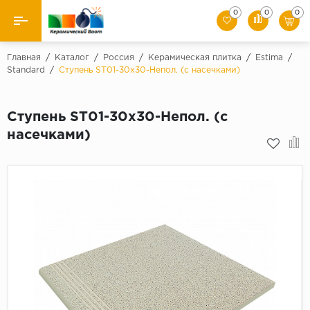
0
0
0
Назад
Главная
/
Каталог
/
Россия
/
Керамическая плитка
/
Estima
/
Standard
/
Ступень ST01-30x30-Непол. (с насечками)
Производители
Ступень ST01-30x30-Непол. (с
Керамическая плитка
насечками)
Керамогранит
Мозаики
Искусственный камень
Клинкер