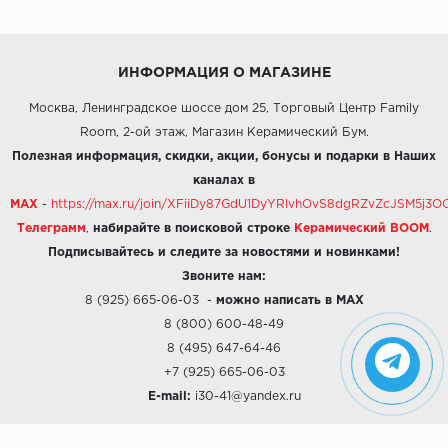
ИНФОРМАЦИЯ О МАГАЗИНЕ
Москва, Ленинградское шоссе дом 25, Торговый Центр Family
Room, 2-ой этаж, Магазин Керамический Бум.
Полезная информация, скидки, акции, бонусы и подарки в Наших
каналах в
MAX
-
https://max.ru/join/XFiiDy87GdU1DyYRlvhOvS8dgRZvZcJSM5j
Телеграмм
,
набирайте в поисковой строке
Керамический BOOM
.
Подписывайтесь и следите за новостями и новинками!
Звоните нам:
8 (925) 665-06-03
-
можно написать в MAX
8 (800) 600-48-49
8 (495) 647-64-46
+7 (925) 665-06-03
E-mail:
i30-41@yandex.ru
О КОМПАНИИ