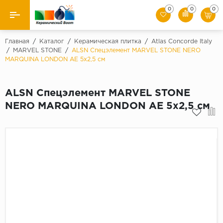
0
0
0
Назад
Главная
/
Каталог
/
Керамическая плитка
/
Atlas Concorde Italy
/
MARVEL STONE
/
ALSN Спецэлемент MARVEL STONE NERO
MARQUINA LONDON AE 5x2,5 см
Производители
Керамическая плитка
ALSN Спецэлемент MARVEL STONE
NERO MARQUINA LONDON AE 5x2,5 см
Керамогранит
Мозаики
Искусственный камень
Клинкер