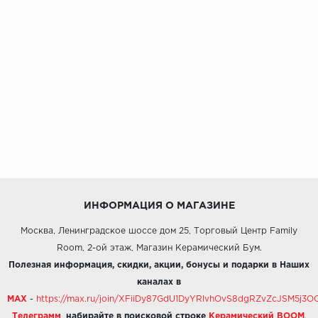
ИНФОРМАЦИЯ О МАГАЗИНЕ
Москва, Ленинградское шоссе дом 25, Торговый Центр Family
Room, 2-ой этаж, Магазин Керамический Бум.
Полезная информация, скидки, акции, бонусы и подарки в Наших
каналах в
MAX
-
https://max.ru/join/XFiiDy87GdU1DyYRlvhOvS8dgRZvZcJSM5j
Телеграмм
,
набирайте в поисковой строке
Керамический BOOM
.