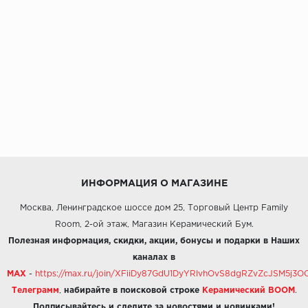
ИНФОРМАЦИЯ О МАГАЗИНЕ
Москва, Ленинградское шоссе дом 25, Торговый Центр Family
Room, 2-ой этаж, Магазин Керамический Бум.
Полезная информация, скидки, акции, бонусы и подарки в Наших
каналах в
MAX
-
https://max.ru/join/XFiiDy87GdU1DyYRlvhOvS8dgRZvZcJSM5j
Телеграмм
,
набирайте в поисковой строке
Керамический BOOM
.
Подписывайтесь и следите за новостями и новинками!