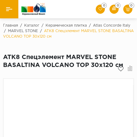
0
0
0
Назад
Главная
/
Каталог
/
Керамическая плитка
/
Atlas Concorde Italy
/
MARVEL STONE
/
ATK8 Спецэлемент MARVEL STONE BASALTINA
VOLCANO TOP 30x120 см
Производители
Керамическая плитка
ATK8 Спецэлемент MARVEL STONE
BASALTINA VOLCANO TOP 30x120 см
Керамогранит
Мозаики
Искусственный камень
Клинкер