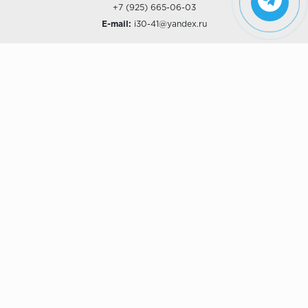
+7 (925) 665-06-03
E-mail:
i30-41@yandex.ru
О КОМПАНИИ
Наши дизайны
Хиты продаж
Магазины
О компании
Рассрочки и Кредитование
Политика конфиденциальности
ПОКУПАТЕЛЯМ
Доставка
Самовывоз
Возврат