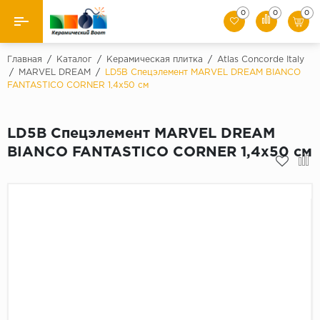
0
0
0
Назад
Главная
/
Каталог
/
Керамическая плитка
/
Atlas Concorde Italy
/
MARVEL DREAM
/
LD5B Спецэлемент MARVEL DREAM BIANCO
FANTASTICO CORNER 1,4x50 см
Производители
Керамическая плитка
LD5B Спецэлемент MARVEL DREAM
BIANCO FANTASTICO CORNER 1,4x50 см
Керамогранит
Мозаики
Искусственный камень
Клинкер