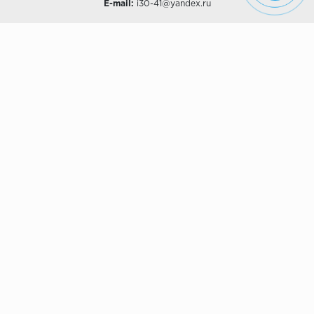
E-mail:
i30-41@yandex.ru
О КОМПАНИИ
Наши дизайны
Хиты продаж
Магазины
О компании
Рассрочки и Кредитование
Политика конфиденциальности
ПОКУПАТЕЛЯМ
Доставка
Самовывоз
Возврат