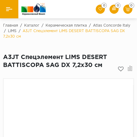
0
0
0
Назад
Главная
/
Каталог
/
Керамическая плитка
/
Atlas Concorde Italy
/
LIMS
/
A3JT Спецэлемент LIMS DESERT BATTISCOPA SAG DX
7,2x30 см
Производители
Керамическая плитка
A3JT Спецэлемент LIMS DESERT
BATTISCOPA SAG DX 7,2x30 см
Керамогранит
Мозаики
Искусственный камень
Клинкер