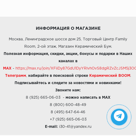
ИНФОРМАЦИЯ О МАГАЗИНЕ
Москва, Ленинградское шоссе дом 25, Торговый Центр Family
Room, 2-ой этаж, Магазин Керамический Бум.
Полезная информация, скидки, акции, бонусы и подарки в Наших
каналах в
MAX
-
https://max.ru/join/XFiiDy87GdU1DyYRlvhOvS8dgRZvZcJSM5j
Телеграмм
,
набирайте в поисковой строке
Керамический BOOM
.
Подписывайтесь и следите за новостями и новинками!
Звоните нам:
8 (925) 665-06-03
-
можно написать в MAX
8 (800) 600-48-49
8 (495) 647-64-46
+7 (925) 665-06-03
E-mail:
i30-41@yandex.ru