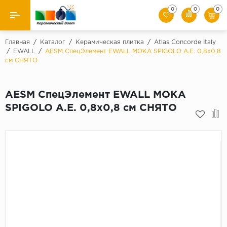
0
0
0
Назад
Главная
/
Каталог
/
Керамическая плитка
/
Atlas Concorde Italy
/
EWALL
/
AESM СпецЭлемент EWALL MOKA SPIGOLO A.E. 0,8x0,8
см СНЯТО
Производители
Керамическая плитка
AESM СпецЭлемент EWALL MOKA
SPIGOLO A.E. 0,8x0,8 см СНЯТО
Керамогранит
Мозаики
Искусственный камень
Клинкер