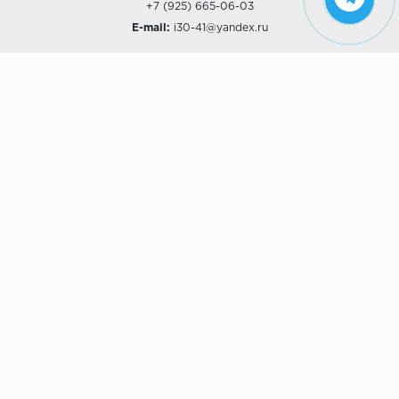
+7 (925) 665-06-03
E-mail:
i30-41@yandex.ru
О КОМПАНИИ
Наши дизайны
Хиты продаж
Магазины
О компании
Рассрочки и Кредитование
Политика конфиденциальности
ПОКУПАТЕЛЯМ
Доставка
Самовывоз
Возврат