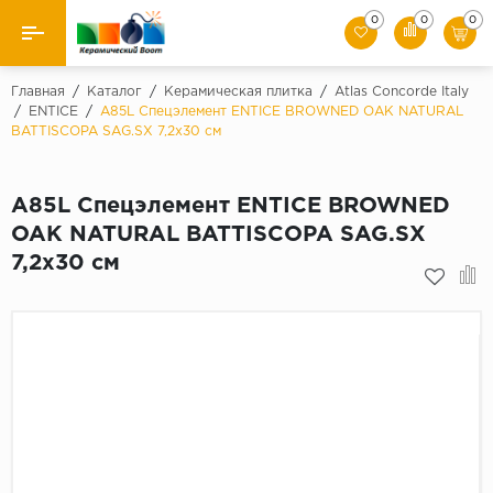
0
0
0
Назад
Главная
/
Каталог
/
Керамическая плитка
/
Atlas Concorde Italy
/
ENTICE
/
A85L Спецэлемент ENTICE BROWNED OAK NATURAL
BATTISCOPA SAG.SX 7,2x30 см
Производители
Керамическая плитка
A85L Спецэлемент ENTICE BROWNED
OAK NATURAL BATTISCOPA SAG.SX
Керамогранит
7,2x30 см
Мозаики
Искусственный камень
Клинкер