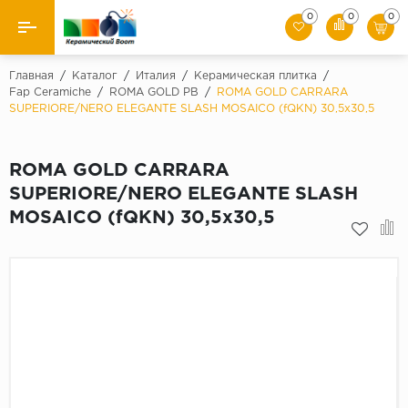
0
0
0
Назад
Главная
/
Каталог
/
Италия
/
Керамическая плитка
/
Fap Ceramiche
/
ROMA GOLD PB
/
ROMA GOLD CARRARA
SUPERIORE/NERO ELEGANTE SLASH MOSAICO (fQKN) 30,5х30,5
Производители
Керамическая плитка
ROMA GOLD CARRARA
SUPERIORE/NERO ELEGANTE SLASH
Керамогранит
MOSAICO (fQKN) 30,5х30,5
Мозаики
Искусственный камень
Клинкер