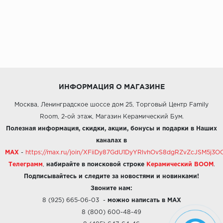
ИНФОРМАЦИЯ О МАГАЗИНЕ
Москва, Ленинградское шоссе дом 25, Торговый Центр Family
Room, 2-ой этаж, Магазин Керамический Бум.
Полезная информация, скидки, акции, бонусы и подарки в Наших
каналах в
MAX
-
https://max.ru/join/XFiiDy87GdU1DyYRlvhOvS8dgRZvZcJSM5j
Телеграмм
,
набирайте в поисковой строке
Керамический BOOM
.
Подписывайтесь и следите за новостями и новинками!
Звоните нам:
8 (925) 665-06-03
-
можно написать в MAX
8 (800) 600-48-49