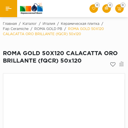
0
0
0
Назад
Главная
/
Каталог
/
Италия
/
Керамическая плитка
/
Fap Ceramiche
/
ROMA GOLD PB
/
ROMA GOLD 50X120
CALACATTA ORO BRILLANTE (fQCR) 50х120
Производители
Керамическая плитка
ROMA GOLD 50X120 CALACATTA ORO
BRILLANTE (fQCR) 50х120
Керамогранит
Мозаики
Искусственный камень
Клинкер