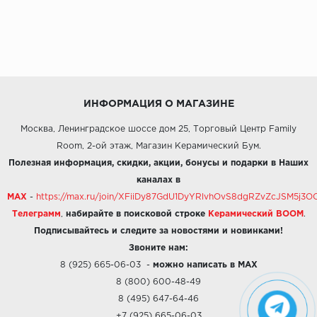
ИНФОРМАЦИЯ О МАГАЗИНЕ
Москва, Ленинградское шоссе дом 25, Торговый Центр Family
Room, 2-ой этаж, Магазин Керамический Бум.
Полезная информация, скидки, акции, бонусы и подарки в Наших
каналах в
MAX
-
https://max.ru/join/XFiiDy87GdU1DyYRlvhOvS8dgRZvZcJSM5j
Телеграмм
,
набирайте в поисковой строке
Керамический BOOM
.
Подписывайтесь и следите за новостями и новинками!
Звоните нам:
8 (925) 665-06-03
-
можно написать в MAX
8 (800) 600-48-49
8 (495) 647-64-46
+7 (925) 665-06-03