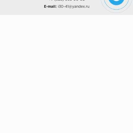
E-mail:
i30-41@yandex.ru
О КОМПАНИИ
Наши дизайны
Хиты продаж
Магазины
О компании
Рассрочки и Кредитование
Политика конфиденциальности
ПОКУПАТЕЛЯМ
Доставка
Самовывоз
Возврат