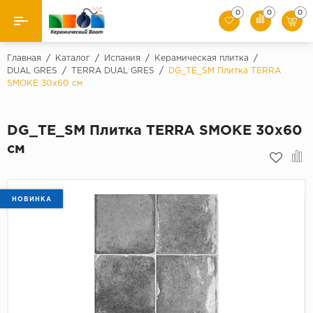
0
0
0
Назад
Главная
/
Каталог
/
Испания
/
Керамическая плитка
/
DUAL GRES
/
TERRA DUAL GRES
/
DG_TE_SM Плитка TERRA
SMOKE 30x60 см
Производители
Керамическая плитка
DG_TE_SM Плитка TERRA SMOKE 30x60
см
Керамогранит
Мозаики
НОВИНКА
Искусственный камень
Клинкер